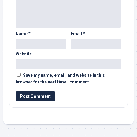
Name
*
Email
*
Website
Save my name, email, and website in this
browser for the next time I comment.