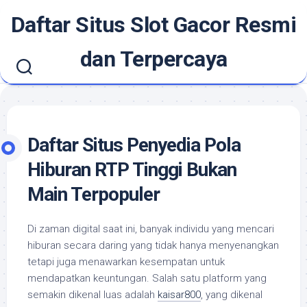
Skip
Daftar Situs Slot Gacor Resmi
to
content
dan Terpercaya
Daftar Situs Penyedia Pola
Hiburan RTP Tinggi Bukan
Main Terpopuler
Di zaman digital saat ini, banyak individu yang mencari
hiburan secara daring yang tidak hanya menyenangkan
tetapi juga menawarkan kesempatan untuk
mendapatkan keuntungan. Salah satu platform yang
semakin dikenal luas adalah
kaisar800
, yang dikenal