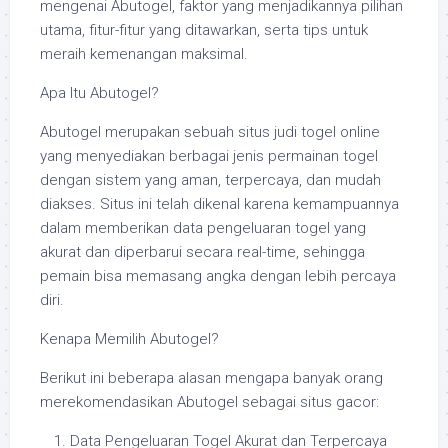
mengenai Abutogel, faktor yang menjadikannya pilihan
utama, fitur-fitur yang ditawarkan, serta tips untuk
meraih kemenangan maksimal.
Apa Itu Abutogel?
Abutogel merupakan sebuah situs judi togel online
yang menyediakan berbagai jenis permainan togel
dengan sistem yang aman, terpercaya, dan mudah
diakses. Situs ini telah dikenal karena kemampuannya
dalam memberikan data pengeluaran togel yang
akurat dan diperbarui secara real-time, sehingga
pemain bisa memasang angka dengan lebih percaya
diri.
Kenapa Memilih Abutogel?
Berikut ini beberapa alasan mengapa banyak orang
merekomendasikan Abutogel sebagai situs gacor:
Data Pengeluaran Togel Akurat dan Terpercaya