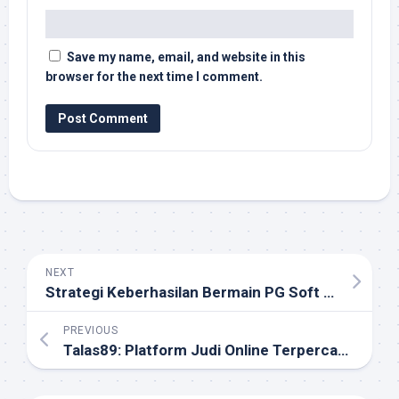
Save my name, email, and website in this
browser for the next time I comment.
NEXT
Strategi Keberhasilan Bermain PG Soft di Situs Gacor Taktik88
PREVIOUS
Talas89: Platform Judi Online Terpercaya dengan Layanan Profesional dan Keamanan Terjamin