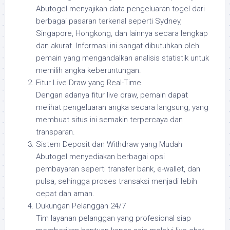
Abutogel menyajikan data pengeluaran togel dari
berbagai pasaran terkenal seperti Sydney,
Singapore, Hongkong, dan lainnya secara lengkap
dan akurat. Informasi ini sangat dibutuhkan oleh
pemain yang mengandalkan analisis statistik untuk
memilih angka keberuntungan.
Fitur Live Draw yang Real-Time
Dengan adanya fitur live draw, pemain dapat
melihat pengeluaran angka secara langsung, yang
membuat situs ini semakin terpercaya dan
transparan.
Sistem Deposit dan Withdraw yang Mudah
Abutogel menyediakan berbagai opsi
pembayaran seperti transfer bank, e-wallet, dan
pulsa, sehingga proses transaksi menjadi lebih
cepat dan aman.
Dukungan Pelanggan 24/7
Tim layanan pelanggan yang profesional siap