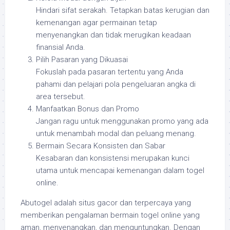
Hindari sifat serakah. Tetapkan batas kerugian dan
kemenangan agar permainan tetap
menyenangkan dan tidak merugikan keadaan
finansial Anda.
Pilih Pasaran yang Dikuasai
Fokuslah pada pasaran tertentu yang Anda
pahami dan pelajari pola pengeluaran angka di
area tersebut.
Manfaatkan Bonus dan Promo
Jangan ragu untuk menggunakan promo yang ada
untuk menambah modal dan peluang menang.
Bermain Secara Konsisten dan Sabar
Kesabaran dan konsistensi merupakan kunci
utama untuk mencapai kemenangan dalam togel
online.
Abutogel adalah situs gacor dan terpercaya yang
memberikan pengalaman bermain togel online yang
aman, menyenangkan, dan menguntungkan. Dengan