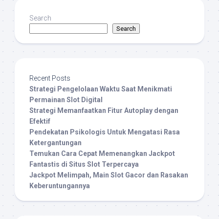
Search
Search
Recent Posts
Strategi Pengelolaan Waktu Saat Menikmati
Permainan Slot Digital
Strategi Memanfaatkan Fitur Autoplay dengan
Efektif
Pendekatan Psikologis Untuk Mengatasi Rasa
Ketergantungan
Temukan Cara Cepat Memenangkan Jackpot
Fantastis di Situs Slot Terpercaya
Jackpot Melimpah, Main Slot Gacor dan Rasakan
Keberuntungannya