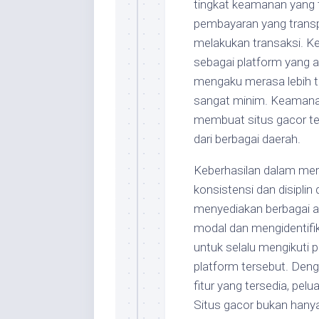
tingkat keamanan yang 
pembayaran yang tran
melakukan transaksi. Ke
sebagai platform yang 
mengaku merasa lebih t
sangat minim. Keamana
membuat situs gacor tet
dari berbagai daerah.
Keberhasilan dalam mer
konsistensi dan disiplin
menyediakan berbagai 
modal dan mengidentifi
untuk selalu mengikuti 
platform tersebut. De
fitur yang tersedia, pe
Situs gacor bukan hanya