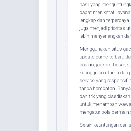
hasil yang menguntungk
dapat menikmati layana
lengkap dan terpercaya
juga menjadi prioritas
lebih menyenangkan dan
Menggunakan situs gaco
update game terbaru dan
casino, jackpot besar, 
keunggulan utama dari p
service yang responsif
tanpa hambatan. Banya
dan trik yang disediaka
untuk menambah wawasa
mengatur pola bermain se
Selain keuntungan dari s