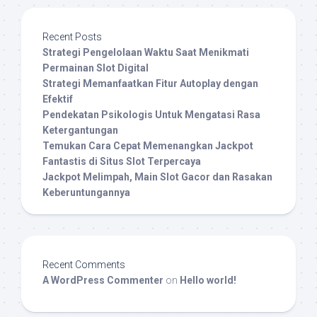
Recent Posts
Strategi Pengelolaan Waktu Saat Menikmati
Permainan Slot Digital
Strategi Memanfaatkan Fitur Autoplay dengan
Efektif
Pendekatan Psikologis Untuk Mengatasi Rasa
Ketergantungan
Temukan Cara Cepat Memenangkan Jackpot
Fantastis di Situs Slot Terpercaya
Jackpot Melimpah, Main Slot Gacor dan Rasakan
Keberuntungannya
Recent Comments
A WordPress Commenter
on
Hello world!