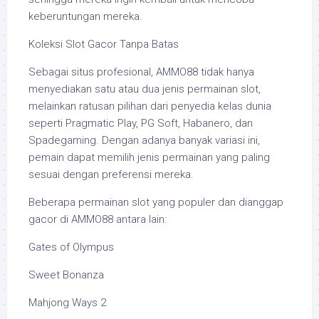
keberuntungan mereka.
Koleksi Slot Gacor Tanpa Batas
Sebagai situs profesional, AMMO88 tidak hanya
menyediakan satu atau dua jenis permainan slot,
melainkan ratusan pilihan dari penyedia kelas dunia
seperti Pragmatic Play, PG Soft, Habanero, dan
Spadegaming. Dengan adanya banyak variasi ini,
pemain dapat memilih jenis permainan yang paling
sesuai dengan preferensi mereka.
Beberapa permainan slot yang populer dan dianggap
gacor di AMMO88 antara lain:
Gates of Olympus
Sweet Bonanza
Mahjong Ways 2