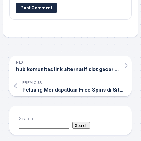
NEXT
hub komunitas link alternatif slot gacor hari ini rtp top
PREVIOUS
Peluang Mendapatkan Free Spins di Situs Slot Gacor yang Menggiurkan
Search
Search