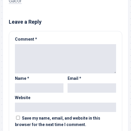
Gacor
Leave a Reply
Comment
*
Name
*
Email
*
Website
Save my name, email, and website in this
browser for the next time I comment.