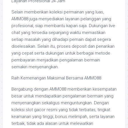
Layanan Profesional 24 Jam
Selain memberikan koleksi permainan yang luas,
AMMO88 juga menyediakan layanan pelanggan yang
profesional, siap membantu kapan saja. Dukungan live
chat yang tersedia sepanjang waktu memastikan
setiap masalah yang dihadapi pemain dapat segera
diselesaikan. Selain itu, proses deposit dan penarikan
yang cepat serta dukungan untuk berbagai metode
pembayaran menjadikan pengalaman bermain
semakin menyenangkan.
Raih Kemenangan Maksimal Bersama AMMO88
Bergabung dengan AMMO88 memberikan kesempatan
besar untuk mendapatkan pengalaman bermain yang
menyenangkan sekaligus menguntungkan. Dengan
koleksi slot gacor resmi yang tidak terbatas, tingkat
keamanan yang tinggi, bonus melimpah, serta layanan
terbaik, tidak ada alasan untuk melewatkan