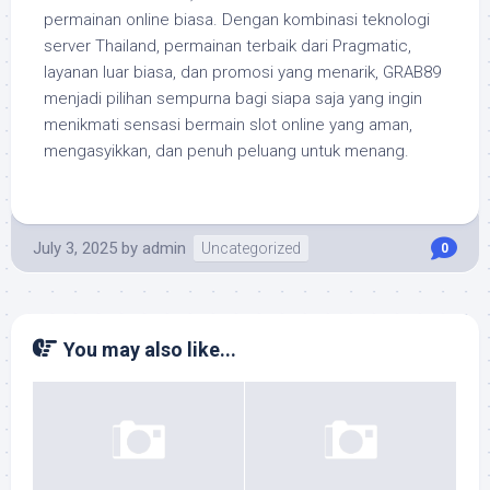
permainan online biasa. Dengan kombinasi teknologi
server Thailand, permainan terbaik dari Pragmatic,
layanan luar biasa, dan promosi yang menarik, GRAB89
menjadi pilihan sempurna bagi siapa saja yang ingin
menikmati sensasi bermain slot online yang aman,
mengasyikkan, dan penuh peluang untuk menang.
July 3, 2025
by
admin
Uncategorized
0
You may also like...