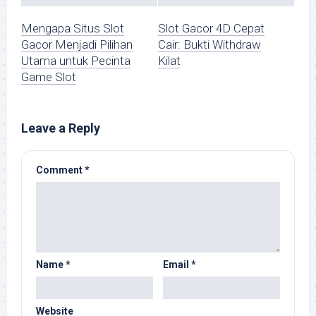
Mengapa Situs Slot
Slot Gacor 4D Cepat
Gacor Menjadi Pilihan
Cair: Bukti Withdraw
Utama untuk Pecinta
Kilat
Game Slot
Leave a Reply
Comment
*
Name
*
Email
*
Website