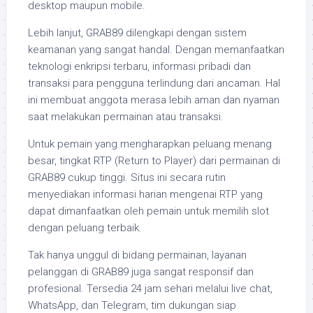
desktop maupun mobile.
Lebih lanjut, GRAB89 dilengkapi dengan sistem
keamanan yang sangat handal. Dengan memanfaatkan
teknologi enkripsi terbaru, informasi pribadi dan
transaksi para pengguna terlindung dari ancaman. Hal
ini membuat anggota merasa lebih aman dan nyaman
saat melakukan permainan atau transaksi.
Untuk pemain yang mengharapkan peluang menang
besar, tingkat RTP (Return to Player) dari permainan di
GRAB89 cukup tinggi. Situs ini secara rutin
menyediakan informasi harian mengenai RTP yang
dapat dimanfaatkan oleh pemain untuk memilih slot
dengan peluang terbaik.
Tak hanya unggul di bidang permainan, layanan
pelanggan di GRAB89 juga sangat responsif dan
profesional. Tersedia 24 jam sehari melalui live chat,
WhatsApp, dan Telegram, tim dukungan siap