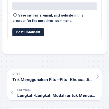
Save my name, email, and website in this
browser for the next time I comment.
NEXT
Trik Menggunakan Fitur-Fitur Khusus di Situs Gacor Dorahoki untuk Meningkatkan Peluang Menang
PREVIOUS
Langkah-Langkah Mudah untuk Mencapai Target Kemenangan di Situs Gacor Evo88