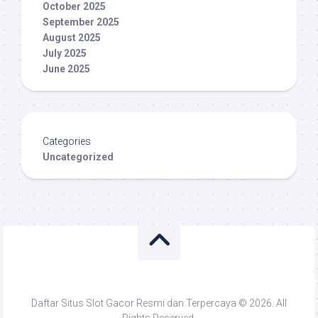
October 2025
September 2025
August 2025
July 2025
June 2025
Categories
Uncategorized
Daftar Situs Slot Gacor Resmi dan Terpercaya © 2026. All