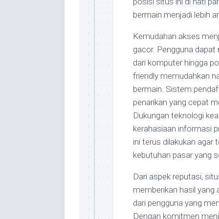
posisi situs ini di hat
bermain menjadi lebih
Kemudahan akses menjad
gacor. Pengguna dapat 
dari komputer hingga po
friendly memudahkan na
bermain. Sistem pendaf
penarikan yang cepat m
Dukungan teknologi kea
kerahasiaan informasi p
ini terus dilakukan ag
kebutuhan pasar yang 
Dari aspek reputasi, si
memberikan hasil yang 
dari pengguna yang menu
Dengan komitmen menjaga