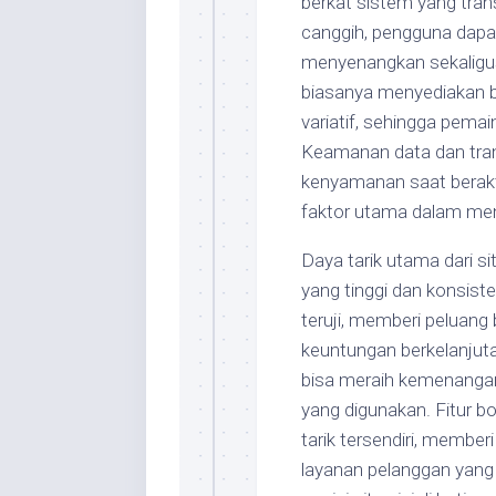
berkat sistem yang tran
canggih, pengguna dap
menyenangkan sekaligus
biasanya menyediakan b
variatif, sehingga pemai
Keamanan data dan tran
kenyamanan saat berakti
faktor utama dalam men
Daya tarik utama dari s
yang tinggi dan konsiste
teruji, memberi peluan
keuntungan berkelanjut
bisa meraih kemenangan 
yang digunakan. Fitur 
tarik tersendiri, member
layanan pelanggan yang