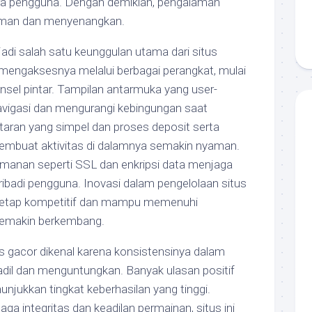
i para pengguna. Dengan demikian, pengalaman
 aman dan menyenangkan.
i salah satu keunggulan utama dari situs
mengaksesnya melalui berbagai perangkat, mulai
nsel pintar. Tampilan antarmuka yang user-
vigasi dan mengurangi kebingungan saat
taran yang simpel dan proses deposit serta
embuat aktivitas di dalamnya semakin nyaman.
manan seperti SSL dan enkripsi data menjaga
ribadi pengguna. Inovasi dalam pengelolaan situs
ar tetap kompetitif dan mampu memenuhi
semakin berkembang.
tus gacor dikenal karena konsistensinya dalam
adil dan menguntungkan. Banyak ulasan positif
njukkan tingkat keberhasilan yang tinggi.
 integritas dan keadilan permainan, situs ini