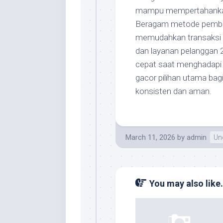
mampu mempertahankan
Beragam metode pembay
memudahkan transaksi ke
dan layanan pelanggan
cepat saat menghadapi k
gacor pilihan utama ba
konsisten dan aman.
March 11, 2026
by
admin
Un
You may also like.