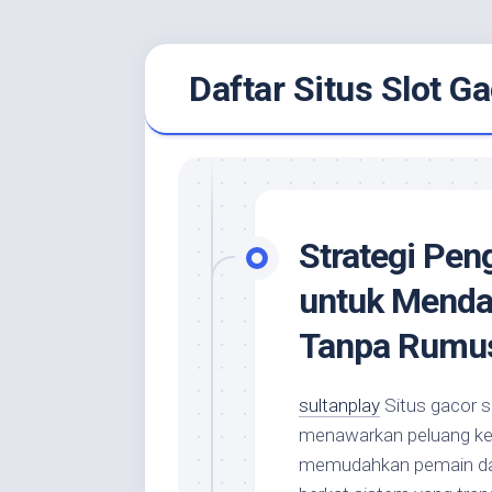
Skip
Daftar Situs Slot G
to
content
Strategi Pen
untuk Menda
Tanpa Rumu
sultanplay
Situs gacor se
menawarkan peluang kem
memudahkan pemain da