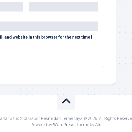
 and website in this browser for the next time I
aftar Situs Slot Gacor Resmi dan Terpercaya © 2026. All Rights Reserve
Powered by
WordPress
. Theme by
Alx
.