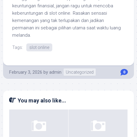
keuntungan finansial, jangan ragu untuk mencoba
keberuntungan di slot online. Rasakan sensasi
kemenangan yang tak terlupakan dan jadikan
permainan ini sebagai pilihan utama saat waktu luang
melanda.
Tags:
slot online
February 3, 2026
by
admin
Uncategorized
0
You may also like...