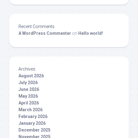
Recent Comments
A WordPress Commenter
on
Hello world!
Archives
August 2026
July 2026
June 2026
May 2026
April 2026
March 2026
February 2026
January 2026
December 2025
November 2025