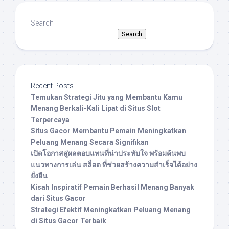
Search
Search
Recent Posts
Temukan Strategi Jitu yang Membantu Kamu
Menang Berkali-Kali Lipat di Situs Slot
Terpercaya
Situs Gacor Membantu Pemain Meningkatkan
Peluang Menang Secara Signifikan
เปิดโอกาสสู่ผลตอบแทนที่น่าประทับใจ พร้อมค้นพบ
แนวทางการเล่น สล็อต ที่ช่วยสร้างความสำเร็จได้อย่าง
ยั่งยืน
Kisah Inspiratif Pemain Berhasil Menang Banyak
dari Situs Gacor
Strategi Efektif Meningkatkan Peluang Menang
di Situs Gacor Terbaik