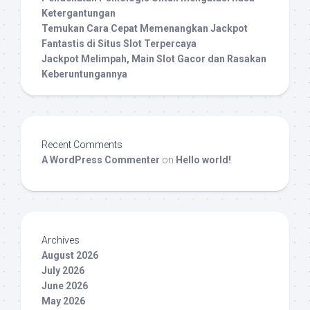
Ketergantungan
Temukan Cara Cepat Memenangkan Jackpot
Fantastis di Situs Slot Terpercaya
Jackpot Melimpah, Main Slot Gacor dan Rasakan
Keberuntungannya
Recent Comments
A WordPress Commenter
on
Hello world!
Archives
August 2026
July 2026
June 2026
May 2026