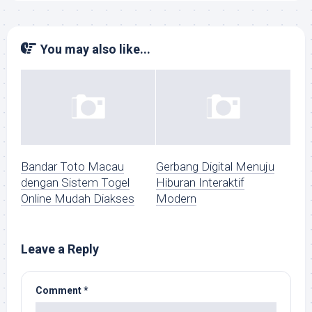
You may also like...
Bandar Toto Macau
Gerbang Digital Menuju
dengan Sistem Togel
Hiburan Interaktif
Online Mudah Diakses
Modern
Leave a Reply
Comment
*