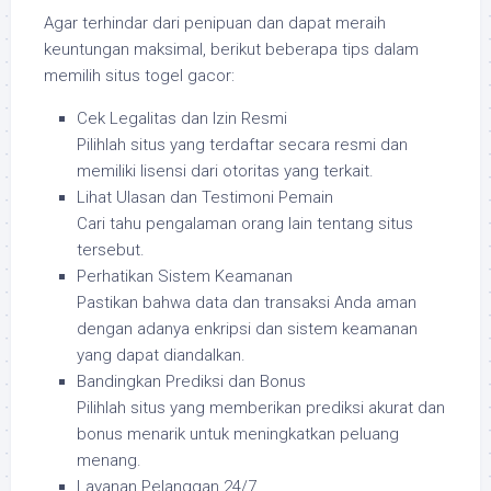
Agar terhindar dari penipuan dan dapat meraih
keuntungan maksimal, berikut beberapa tips dalam
memilih situs togel gacor:
Cek Legalitas dan Izin Resmi
Pilihlah situs yang terdaftar secara resmi dan
memiliki lisensi dari otoritas yang terkait.
Lihat Ulasan dan Testimoni Pemain
Cari tahu pengalaman orang lain tentang situs
tersebut.
Perhatikan Sistem Keamanan
Pastikan bahwa data dan transaksi Anda aman
dengan adanya enkripsi dan sistem keamanan
yang dapat diandalkan.
Bandingkan Prediksi dan Bonus
Pilihlah situs yang memberikan prediksi akurat dan
bonus menarik untuk meningkatkan peluang
menang.
Layanan Pelanggan 24/7