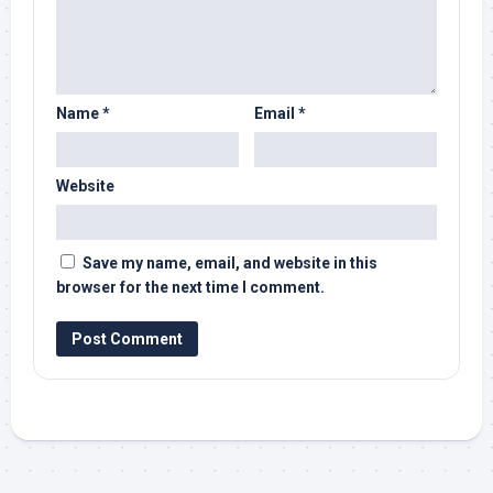
Name
*
Email
*
Website
Save my name, email, and website in this
browser for the next time I comment.