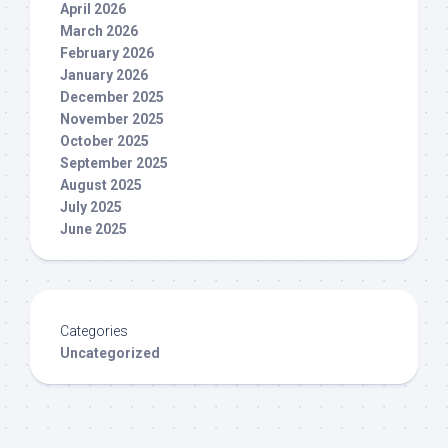
April 2026
March 2026
February 2026
January 2026
December 2025
November 2025
October 2025
September 2025
August 2025
July 2025
June 2025
Categories
Uncategorized