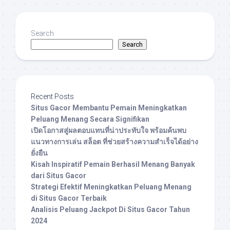
Search
Search
Recent Posts
Situs Gacor Membantu Pemain Meningkatkan
Peluang Menang Secara Signifikan
เปิดโอกาสสู่ผลตอบแทนที่น่าประทับใจ พร้อมค้นพบ
แนวทางการเล่น สล็อต ที่ช่วยสร้างความสำเร็จได้อย่าง
ยั่งยืน
Kisah Inspiratif Pemain Berhasil Menang Banyak
dari Situs Gacor
Strategi Efektif Meningkatkan Peluang Menang
di Situs Gacor Terbaik
Analisis Peluang Jackpot Di Situs Gacor Tahun
2024