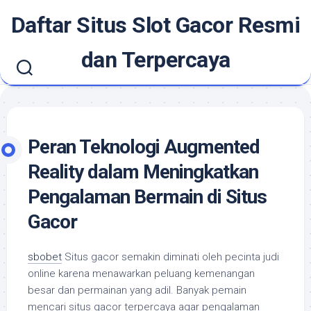
Skip
Daftar Situs Slot Gacor Resmi
to
content
dan Terpercaya
Peran Teknologi Augmented
Reality dalam Meningkatkan
Pengalaman Bermain di Situs
Gacor
sbobet
Situs gacor semakin diminati oleh pecinta judi
online karena menawarkan peluang kemenangan
besar dan permainan yang adil. Banyak pemain
mencari situs gacor terpercaya agar pengalaman