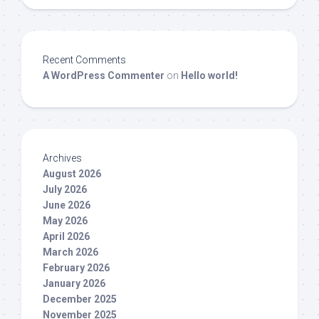
Recent Comments
A WordPress Commenter
on
Hello world!
Archives
August 2026
July 2026
June 2026
May 2026
April 2026
March 2026
February 2026
January 2026
December 2025
November 2025