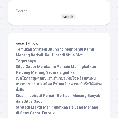
Search
Search
Recent Posts
Temukan Strategi Jitu yang Membantu Kamu
Menang Berkali-Kali Lipat di Situs Slot
Terpercaya
Situs Gacor Membantu Pemain Meningkatkan
Peluang Menang Secara Signifikan
เปิดโอกาสสู่ผลตอบแทนที่น่าประทับใจ พร้อมค้นพบ
แนวทางการเล่น สล็อต ที่ช่วยสร้างความสำเร็จได้อย่าง
ยั่งยืน
Kisah Inspiratif Pemain Berhasil Menang Banyak
dari Situs Gacor
Strategi Efektif Meningkatkan Peluang Menang
di Situs Gacor Terbaik