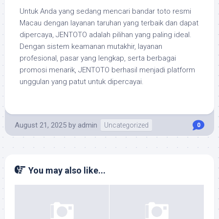
Untuk Anda yang sedang mencari bandar toto resmi
Macau dengan layanan taruhan yang terbaik dan dapat
dipercaya, JENTOTO adalah pilihan yang paling ideal.
Dengan sistem keamanan mutakhir, layanan
profesional, pasar yang lengkap, serta berbagai
promosi menarik, JENTOTO berhasil menjadi platform
unggulan yang patut untuk dipercayai.
August 21, 2025
by
admin
Uncategorized
0
You may also like...