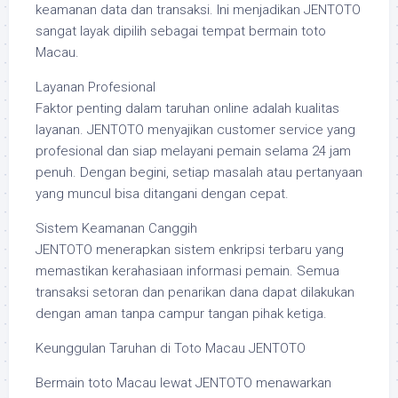
keamanan data dan transaksi. Ini menjadikan JENTOTO
sangat layak dipilih sebagai tempat bermain toto
Macau.
Layanan Profesional
Faktor penting dalam taruhan online adalah kualitas
layanan. JENTOTO menyajikan customer service yang
profesional dan siap melayani pemain selama 24 jam
penuh. Dengan begini, setiap masalah atau pertanyaan
yang muncul bisa ditangani dengan cepat.
Sistem Keamanan Canggih
JENTOTO menerapkan sistem enkripsi terbaru yang
memastikan kerahasiaan informasi pemain. Semua
transaksi setoran dan penarikan dana dapat dilakukan
dengan aman tanpa campur tangan pihak ketiga.
Keunggulan Taruhan di Toto Macau JENTOTO
Bermain toto Macau lewat JENTOTO menawarkan