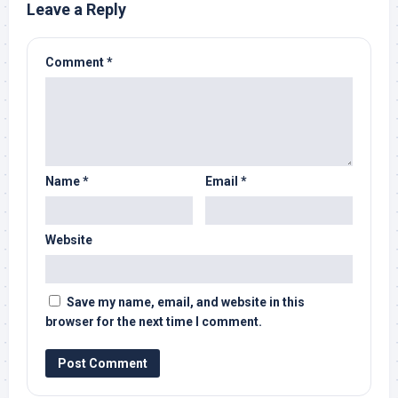
Leave a Reply
Comment
*
Name
*
Email
*
Website
Save my name, email, and website in this
browser for the next time I comment.