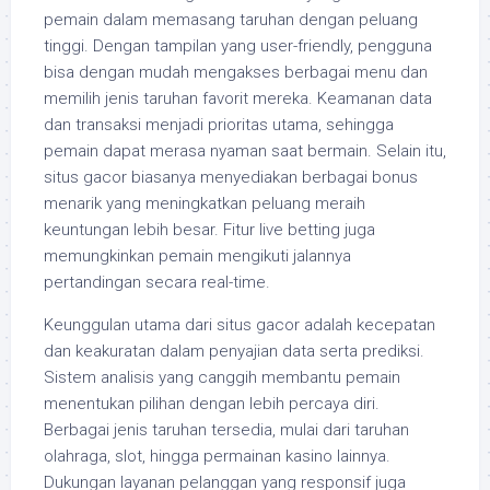
pemain dalam memasang taruhan dengan peluang
tinggi. Dengan tampilan yang user-friendly, pengguna
bisa dengan mudah mengakses berbagai menu dan
memilih jenis taruhan favorit mereka. Keamanan data
dan transaksi menjadi prioritas utama, sehingga
pemain dapat merasa nyaman saat bermain. Selain itu,
situs gacor biasanya menyediakan berbagai bonus
menarik yang meningkatkan peluang meraih
keuntungan lebih besar. Fitur live betting juga
memungkinkan pemain mengikuti jalannya
pertandingan secara real-time.
Keunggulan utama dari situs gacor adalah kecepatan
dan keakuratan dalam penyajian data serta prediksi.
Sistem analisis yang canggih membantu pemain
menentukan pilihan dengan lebih percaya diri.
Berbagai jenis taruhan tersedia, mulai dari taruhan
olahraga, slot, hingga permainan kasino lainnya.
Dukungan layanan pelanggan yang responsif juga