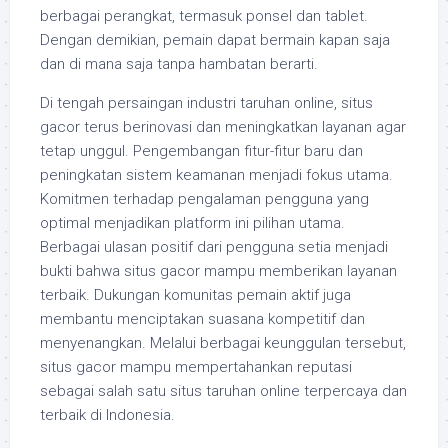
berbagai perangkat, termasuk ponsel dan tablet.
Dengan demikian, pemain dapat bermain kapan saja
dan di mana saja tanpa hambatan berarti.
Di tengah persaingan industri taruhan online, situs
gacor terus berinovasi dan meningkatkan layanan agar
tetap unggul. Pengembangan fitur-fitur baru dan
peningkatan sistem keamanan menjadi fokus utama.
Komitmen terhadap pengalaman pengguna yang
optimal menjadikan platform ini pilihan utama.
Berbagai ulasan positif dari pengguna setia menjadi
bukti bahwa situs gacor mampu memberikan layanan
terbaik. Dukungan komunitas pemain aktif juga
membantu menciptakan suasana kompetitif dan
menyenangkan. Melalui berbagai keunggulan tersebut,
situs gacor mampu mempertahankan reputasi
sebagai salah satu situs taruhan online terpercaya dan
terbaik di Indonesia.