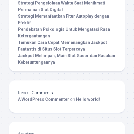
Strategi Pengelolaan Waktu Saat Menikmati
Permainan Slot Digital
Strategi Memanfaatkan Fitur Autoplay dengan
Efektif
Pendekatan Psikologis Untuk Mengatasi Rasa
Ketergantungan
Temukan Cara Cepat Memenangkan Jackpot
Fantastis di Situs Slot Terpercaya
Jackpot Melimpah, Main Slot Gacor dan Rasakan
Keberuntungannya
Recent Comments
A WordPress Commenter
on
Hello world!