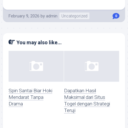
February 9, 2026
by
admin
Uncategorized
0
You may also like...
Spin Santai Biar Hoki
Dapatkan Hasil
Mendarat Tanpa
Maksimal dari Situs
Drama
Togel dengan Strategi
Teruji