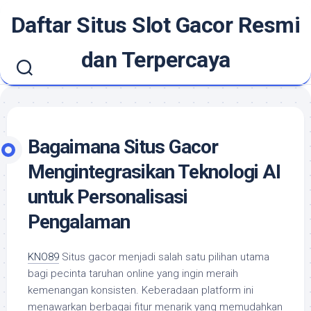
Skip
Daftar Situs Slot Gacor Resmi
to
content
dan Terpercaya
Bagaimana Situs Gacor
Mengintegrasikan Teknologi AI
untuk Personalisasi
Pengalaman
KNO89
Situs gacor menjadi salah satu pilihan utama
bagi pecinta taruhan online yang ingin meraih
kemenangan konsisten. Keberadaan platform ini
menawarkan berbagai fitur menarik yang memudahkan