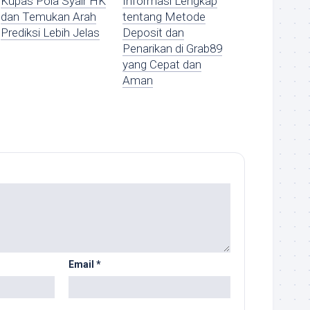
Kupas Pola Syair HK
Informasi Lengkap
dan Temukan Arah
tentang Metode
Prediksi Lebih Jelas
Deposit dan
Penarikan di Grab89
yang Cepat dan
Aman
Email
*