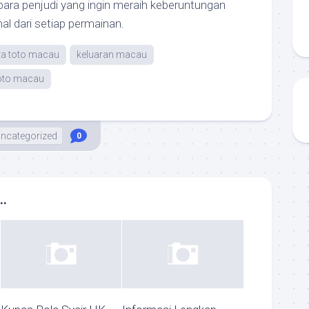
 para penjudi yang ingin meraih keberuntungan
l dari setiap permainan.
ta toto macau
keluaran macau
oto macau
ncategorized
0
..