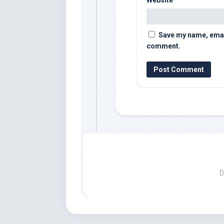
Save my name, email,
comment.
D