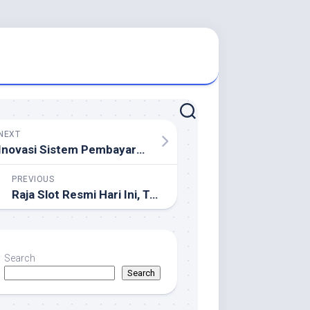
NEXT
Inovasi Sistem Pembayaran Digital yang Memudahkan Transaksi di Situs Gacor
PREVIOUS
Raja Slot Resmi Hari Ini, Tempat Main Slot Gampang Jackpot
Search
Search