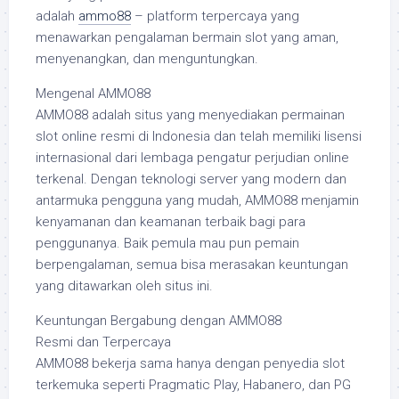
adalah
ammo88
– platform terpercaya yang
menawarkan pengalaman bermain slot yang aman,
menyenangkan, dan menguntungkan.
Mengenal AMMO88
AMMO88 adalah situs yang menyediakan permainan
slot online resmi di Indonesia dan telah memiliki lisensi
internasional dari lembaga pengatur perjudian online
terkenal. Dengan teknologi server yang modern dan
antarmuka pengguna yang mudah, AMMO88 menjamin
kenyamanan dan keamanan terbaik bagi para
penggunanya. Baik pemula mau pun pemain
berpengalaman, semua bisa merasakan keuntungan
yang ditawarkan oleh situs ini.
Keuntungan Bergabung dengan AMMO88
Resmi dan Terpercaya
AMMO88 bekerja sama hanya dengan penyedia slot
terkemuka seperti Pragmatic Play, Habanero, dan PG