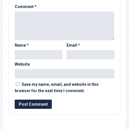
Comment
*
Name
*
Email
*
Website
Save my name, email, and website in this
browser for the next time I comment.