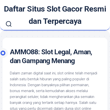
Skip
Daftar Situs Slot Gacor Resmi
to
content
dan Terpercaya
AMMO88: Slot Legal, Aman,
dan Gampang Menang
Dalam zaman digital saat ini, slot online telah menjadi
salah satu bentuk hiburan yang paling populer di
Indonesia. Dengan banyaknya pilihan permainan,
bonus menarik, serta kemudahan akses melalui
perangkat seluler, tidak mengherankan jika semakin
banyak orang yang tertarik setiap harinya. Salah satu
situs yang perlu dicermati dalam dunia slot online