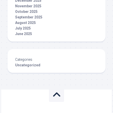
December 2025
November 2025
October 2025
September 2025
August 2025
July 2025
June 2025
Categories
Uncategorized