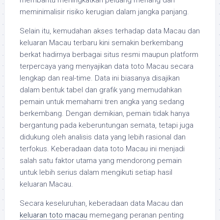
membantu meningkatkan peluang menang dan
meminimalisir risiko kerugian dalam jangka panjang.
Selain itu, kemudahan akses terhadap data Macau dan
keluaran Macau terbaru kini semakin berkembang
berkat hadirnya berbagai situs resmi maupun platform
terpercaya yang menyajikan data toto Macau secara
lengkap dan real-time. Data ini biasanya disajikan
dalam bentuk tabel dan grafik yang memudahkan
pemain untuk memahami tren angka yang sedang
berkembang. Dengan demikian, pemain tidak hanya
bergantung pada keberuntungan semata, tetapi juga
didukung oleh analisis data yang lebih rasional dan
terfokus. Keberadaan data toto Macau ini menjadi
salah satu faktor utama yang mendorong pemain
untuk lebih serius dalam mengikuti setiap hasil
keluaran Macau.
Secara keseluruhan, keberadaan data Macau dan
keluaran toto macau
memegang peranan penting