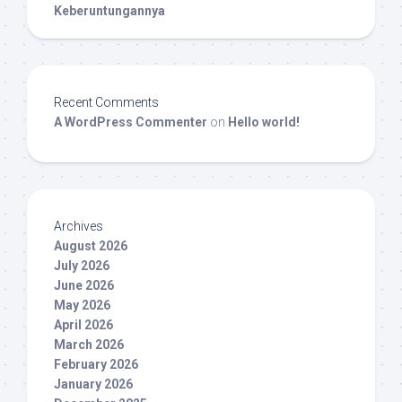
Keberuntungannya
Recent Comments
A WordPress Commenter
on
Hello world!
Archives
August 2026
July 2026
June 2026
May 2026
April 2026
March 2026
February 2026
January 2026