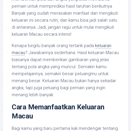
pemain untuk memprediksi hasil taruhan berikutnya.
Banyak yang sudah merasakan manfaat dari mengikuti
keluaran ini secara rutin, dan kamu bisa jadi salah satu
di antaranya. Jadi, jangan ragu untuk mulai mengikuti
keluaran Macau secara intens!
Kenapa begitu banyak orang tertarik pada
keluaran
macau
? Jawabannya sederhana. Hasil keluaran Macau
biasanya dapat memberikan gambaran yang jelas
tentang pola angka yang muncul. Semakin kamu
mempelajarinya, semakin besar peluangmu untuk
menang besar. Keluaran Macau bukan hanya sekadar
angka, tapi juga peluang bagi pemain yang ingin
menang lebih banyak.
Cara Memanfaatkan Keluaran
Macau
Bagi kamu yang baru pertama kali mendengar tentang