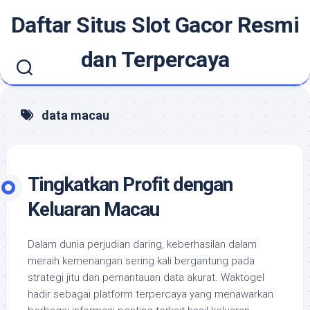
Skip
Daftar Situs Slot Gacor Resmi
to
content
dan Terpercaya
data macau
Tingkatkan Profit dengan
Keluaran Macau
Dalam dunia perjudian daring, keberhasilan dalam
meraih kemenangan sering kali bergantung pada
strategi jitu dan pemantauan data akurat. Waktogel
hadir sebagai platform terpercaya yang menawarkan