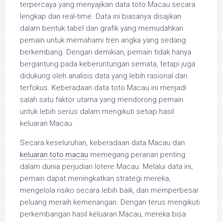
terpercaya yang menyajikan data toto Macau secara
lengkap dan real-time. Data ini biasanya disajikan
dalam bentuk tabel dan grafik yang memudahkan
pemain untuk memahami tren angka yang sedang
berkembang. Dengan demikian, pemain tidak hanya
bergantung pada keberuntungan semata, tetapi juga
didukung oleh analisis data yang lebih rasional dan
terfokus. Keberadaan data toto Macau ini menjadi
salah satu faktor utama yang mendorong pemain
untuk lebih serius dalam mengikuti setiap hasil
keluaran Macau.
Secara keseluruhan, keberadaan data Macau dan
keluaran toto macau
memegang peranan penting
dalam dunia perjudian lotere Macau. Melalui data ini,
pemain dapat meningkatkan strategi mereka,
mengelola risiko secara lebih baik, dan memperbesar
peluang meraih kemenangan. Dengan terus mengikuti
perkembangan hasil keluaran Macau, mereka bisa