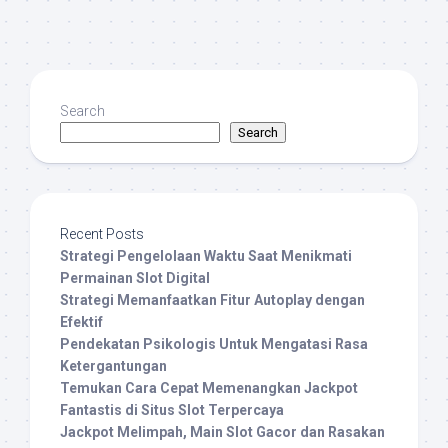
Search
Search
Recent Posts
Strategi Pengelolaan Waktu Saat Menikmati
Permainan Slot Digital
Strategi Memanfaatkan Fitur Autoplay dengan
Efektif
Pendekatan Psikologis Untuk Mengatasi Rasa
Ketergantungan
Temukan Cara Cepat Memenangkan Jackpot
Fantastis di Situs Slot Terpercaya
Jackpot Melimpah, Main Slot Gacor dan Rasakan