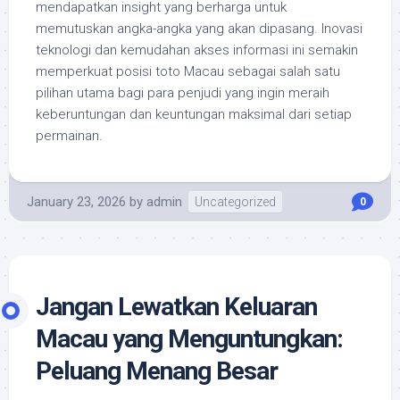
mendapatkan insight yang berharga untuk
memutuskan angka-angka yang akan dipasang. Inovasi
teknologi dan kemudahan akses informasi ini semakin
memperkuat posisi toto Macau sebagai salah satu
pilihan utama bagi para penjudi yang ingin meraih
keberuntungan dan keuntungan maksimal dari setiap
permainan.
January 23, 2026
by
admin
Uncategorized
0
Jangan Lewatkan Keluaran
Macau yang Menguntungkan:
Peluang Menang Besar