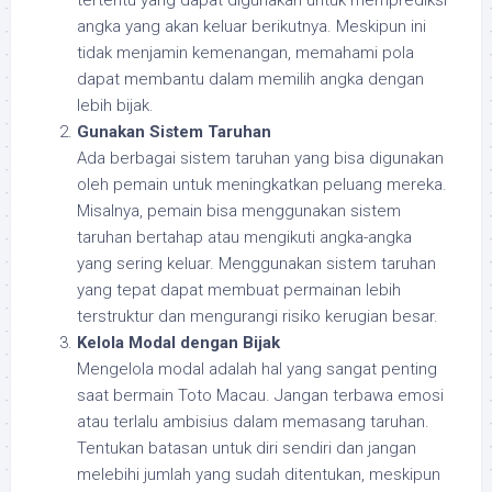
tertentu yang dapat digunakan untuk memprediksi
angka yang akan keluar berikutnya. Meskipun ini
tidak menjamin kemenangan, memahami pola
dapat membantu dalam memilih angka dengan
lebih bijak.
Gunakan Sistem Taruhan
Ada berbagai sistem taruhan yang bisa digunakan
oleh pemain untuk meningkatkan peluang mereka.
Misalnya, pemain bisa menggunakan sistem
taruhan bertahap atau mengikuti angka-angka
yang sering keluar. Menggunakan sistem taruhan
yang tepat dapat membuat permainan lebih
terstruktur dan mengurangi risiko kerugian besar.
Kelola Modal dengan Bijak
Mengelola modal adalah hal yang sangat penting
saat bermain Toto Macau. Jangan terbawa emosi
atau terlalu ambisius dalam memasang taruhan.
Tentukan batasan untuk diri sendiri dan jangan
melebihi jumlah yang sudah ditentukan, meskipun