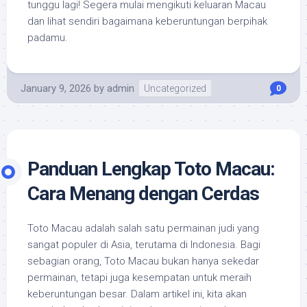
tunggu lagi! Segera mulai mengikuti keluaran Macau
dan lihat sendiri bagaimana keberuntungan berpihak
padamu.
January 9, 2026
by
admin
Uncategorized
0
Panduan Lengkap Toto Macau:
Cara Menang dengan Cerdas
Toto Macau adalah salah satu permainan judi yang
sangat populer di Asia, terutama di Indonesia. Bagi
sebagian orang, Toto Macau bukan hanya sekedar
permainan, tetapi juga kesempatan untuk meraih
keberuntungan besar. Dalam artikel ini, kita akan