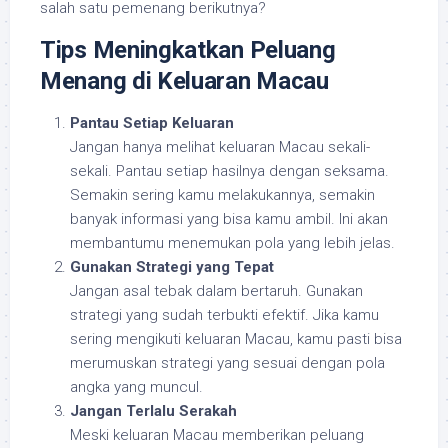
salah satu pemenang berikutnya?
Tips Meningkatkan Peluang
Menang di Keluaran Macau
Pantau Setiap Keluaran
Jangan hanya melihat keluaran Macau sekali-
sekali. Pantau setiap hasilnya dengan seksama.
Semakin sering kamu melakukannya, semakin
banyak informasi yang bisa kamu ambil. Ini akan
membantumu menemukan pola yang lebih jelas.
Gunakan Strategi yang Tepat
Jangan asal tebak dalam bertaruh. Gunakan
strategi yang sudah terbukti efektif. Jika kamu
sering mengikuti keluaran Macau, kamu pasti bisa
merumuskan strategi yang sesuai dengan pola
angka yang muncul.
Jangan Terlalu Serakah
Meski keluaran Macau memberikan peluang