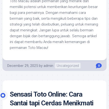
Toto Macau adalah permainan yang menarik dan
memiliki potensi untuk memberikan keuntungan besar
bagi para pemainnya. Dengan memahami cara
bermain yang baik, serta mengikuti beberapa tips dan
strategi yang telah disebutkan, peluang untuk menang
dapat meningkat. Jangan lupa untuk selalu bermain
dengan bijak dan bertanggung jawab. Semoga artikel
ini dapat membantu Anda meraih kemenangan di
permainan Toto Macau!
December 29, 2025
by
admin
Uncategorized
0
Sensasi Toto Online: Cara
Santai tapi Cerdas Menikmati