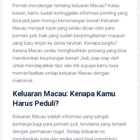
Pernah mendengar tentang keluaran Macau? Kalau
belum, kamu sudah ketinggalan informasi penting yang
bisa jadi jalan menuju kemenangan besar! Keluaran
Macau menjadi topik yang selalu dicari oleh para
pemain judi, baik yang sudah berpengalaman maupun
yang baru terjun ke dunia taruhan. Kenapa begitu?
Karena Macau selalu menghadirkan peluang yang bisa
memberikan keuntungan besar! Jadi, siap-siap deh
untuk mendapatkan tips dan trik supaya kamu bisa
memanfaatkan setiap keluaran Macau dengan
maksimal.
Keluaran Macau: Kenapa Kamu
Harus Peduli?
Keluaran Macau adalah informasi yang sangat
berharga bagi para pemain judi, terutama yang tertarik
dengan permainan togel. Setiap keluaran ini
memberikan pola dan angka yang bisa membantu