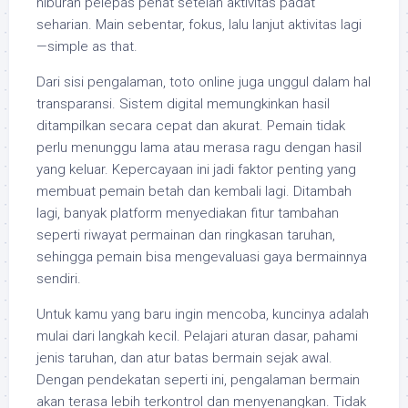
hiburan pelepas penat setelah aktivitas padat
seharian. Main sebentar, fokus, lalu lanjut aktivitas lagi
—simple as that.
Dari sisi pengalaman, toto online juga unggul dalam hal
transparansi. Sistem digital memungkinkan hasil
ditampilkan secara cepat dan akurat. Pemain tidak
perlu menunggu lama atau merasa ragu dengan hasil
yang keluar. Kepercayaan ini jadi faktor penting yang
membuat pemain betah dan kembali lagi. Ditambah
lagi, banyak platform menyediakan fitur tambahan
seperti riwayat permainan dan ringkasan taruhan,
sehingga pemain bisa mengevaluasi gaya bermainnya
sendiri.
Untuk kamu yang baru ingin mencoba, kuncinya adalah
mulai dari langkah kecil. Pelajari aturan dasar, pahami
jenis taruhan, dan atur batas bermain sejak awal.
Dengan pendekatan seperti ini, pengalaman bermain
akan terasa lebih terkontrol dan menyenangkan. Tidak