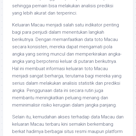
sehingga pemain bisa melakukan analisis prediksi
yang lebih akurat dan terperinci.
Keluaran Macau menjadi salah satu indikator penting
bagi para penjudi dalam menentukan langkah
berikutnya. Dengan memanfaatkan data toto Macau
secara konsisten, mereka dapat mengamati pola
angka yang sering muncul dan memperkirakan angka-
angka yang berpotensi keluar di putaran berikutnya.
Hal ini membuat informasi keluaran toto Macau
menjadi sangat berharga, terutama bagi mereka yang
serius dalam melakukan analisis statistik dan prediksi
angka. Penggunaan data ini secara rutin juga
membantu meningkatkan peluang menang dan
meminimalisir risiko kerugian dalam jangka panjang.
Selain itu, kemudahan akses terhadap data Macau dan
keluaran Macau terbaru kini semakin berkembang
berkat hadirnya berbagai situs resmi maupun platform