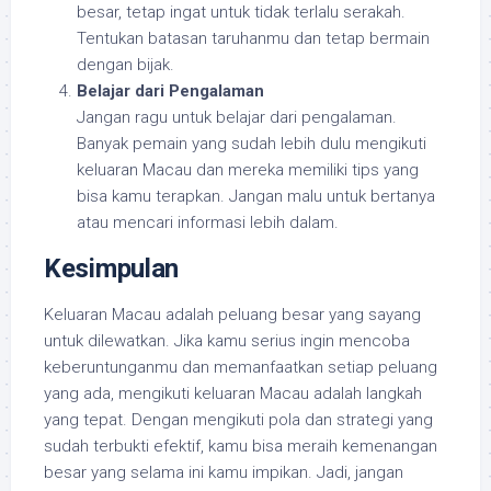
besar, tetap ingat untuk tidak terlalu serakah.
Tentukan batasan taruhanmu dan tetap bermain
dengan bijak.
Belajar dari Pengalaman
Jangan ragu untuk belajar dari pengalaman.
Banyak pemain yang sudah lebih dulu mengikuti
keluaran Macau dan mereka memiliki tips yang
bisa kamu terapkan. Jangan malu untuk bertanya
atau mencari informasi lebih dalam.
Kesimpulan
Keluaran Macau adalah peluang besar yang sayang
untuk dilewatkan. Jika kamu serius ingin mencoba
keberuntunganmu dan memanfaatkan setiap peluang
yang ada, mengikuti keluaran Macau adalah langkah
yang tepat. Dengan mengikuti pola dan strategi yang
sudah terbukti efektif, kamu bisa meraih kemenangan
besar yang selama ini kamu impikan. Jadi, jangan