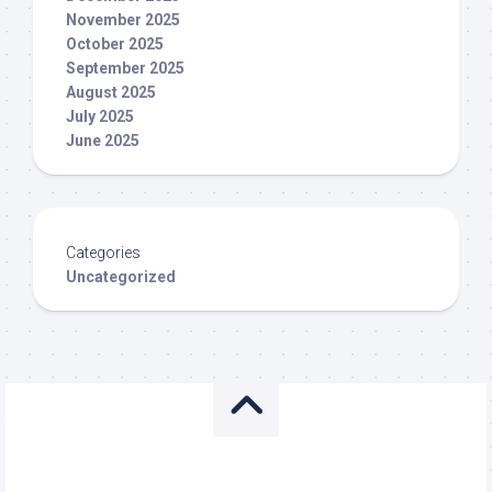
November 2025
October 2025
September 2025
August 2025
July 2025
June 2025
Categories
Uncategorized