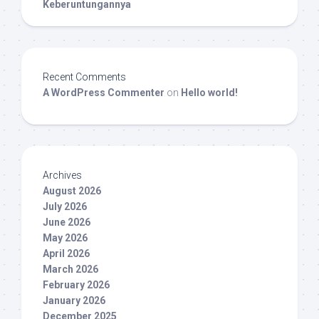
Keberuntungannya
Recent Comments
A WordPress Commenter
on
Hello world!
Archives
August 2026
July 2026
June 2026
May 2026
April 2026
March 2026
February 2026
January 2026
December 2025