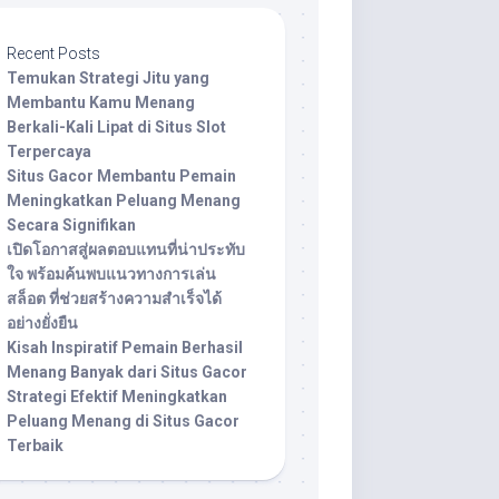
Recent Posts
Temukan Strategi Jitu yang
Membantu Kamu Menang
Berkali-Kali Lipat di Situs Slot
Terpercaya
Situs Gacor Membantu Pemain
Meningkatkan Peluang Menang
Secara Signifikan
เปิดโอกาสสู่ผลตอบแทนที่น่าประทับ
ใจ พร้อมค้นพบแนวทางการเล่น
สล็อต ที่ช่วยสร้างความสำเร็จได้
อย่างยั่งยืน
Kisah Inspiratif Pemain Berhasil
Menang Banyak dari Situs Gacor
Strategi Efektif Meningkatkan
Peluang Menang di Situs Gacor
Terbaik