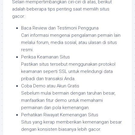
Selain mempertimbangkan ciri-ciri di atas, berikut
adalah beberapa tips penting saat memilih situs
gacor:
Baca Review dan Testimoni Pengguna
Cari informasi mengenai pengalaman pemain lain
melalui forum, media sosial, atau ulasan di situs
resmi.
Periksa Keamanan Situs
Pastikan situs tersebut menggunakan protokol
keamanan seperti SSL untuk melindungi data
pribadi dan transaksi Anda.
Coba Demo atau Akun Gratis
Sebelum mulai bermain dengan taruhan besar,
manfaatkan fitur demo untuk memahami
permainan dan pola kemenangan.
Perhatikan Riwayat Kemenangan Situs
Situs yang kerap memberikan kemenangan besar
dengan konsisten biasanya lebih gacor.