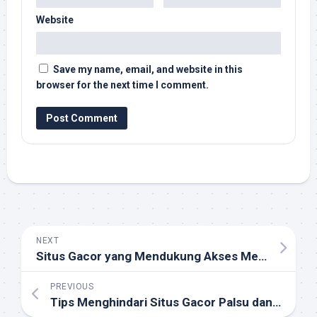
Website
Save my name, email, and website in this
browser for the next time I comment.
NEXT
Situs Gacor yang Mendukung Akses Melalui Mobile dan Desktop
PREVIOUS
Tips Menghindari Situs Gacor Palsu dan Penipuan Online