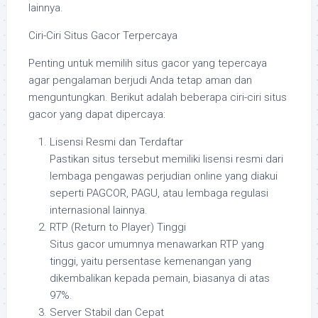
lainnya.
Ciri-Ciri Situs Gacor Terpercaya
Penting untuk memilih situs gacor yang tepercaya
agar pengalaman berjudi Anda tetap aman dan
menguntungkan. Berikut adalah beberapa ciri-ciri situs
gacor yang dapat dipercaya:
Lisensi Resmi dan Terdaftar
Pastikan situs tersebut memiliki lisensi resmi dari
lembaga pengawas perjudian online yang diakui
seperti PAGCOR, PAGU, atau lembaga regulasi
internasional lainnya.
RTP (Return to Player) Tinggi
Situs gacor umumnya menawarkan RTP yang
tinggi, yaitu persentase kemenangan yang
dikembalikan kepada pemain, biasanya di atas
97%.
Server Stabil dan Cepat