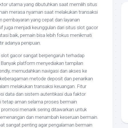
ktor utama yang dibutuhkan saat memilih situs
emain merasa nyaman saat melakukan transaksi
m pembayaran yang cepat dan layanan
f juga menjadi keunggulan dari situs slot gacor
tasi baik, pemain bisa lebih fokus menikmati
ir adanya penipuan.
us slot gacor sangat berpengaruh terhadap
Banyak platform menyediakan tampilan
iendly, memudahkan navigasi dan akses ke
itu, keberagaman metode deposit dan penarikan
am melakukan transaksi keuangan. Fitur
si data dan sistem autentikasi dua faktor
i tetap aman selama proses bermain
 promosi menarik sering ditawarkan untuk
 kemenangan dan menambah keseruan bermain.
epat sangat penting agar pengalaman bermain