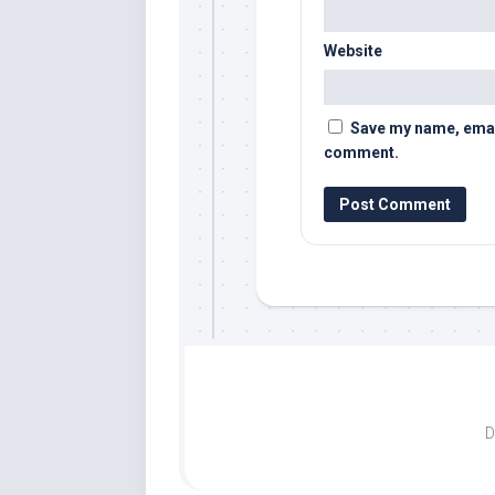
Website
Save my name, email,
comment.
D