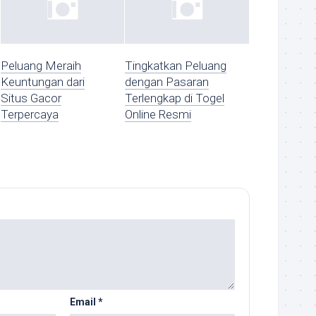
Peluang Meraih
Tingkatkan Peluang
Keuntungan dari
dengan Pasaran
Situs Gacor
Terlengkap di Togel
Terpercaya
Online Resmi
Email
*