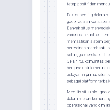
tetap positif dan meng
Faktor penting dalam me
gacor adalah konsistens
Banyak situs menyediak
variasi dan kualitas per
memastikan sistem ber
permainan membantu pema
sehingga mereka lebih p
Selain itu, komunitas pe
berguna untuk meningka
pelayanan prima, situs
sebagai platform terbaik
Memilih situs slot gaco
dalam meraih kemenangan
operasional yang dimilik