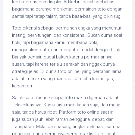
lebih cerdas dan disiplin. Artikel ini bakal ngebahas
bagaimana caranya menikmati permainan toto dengan
santai tapi tetap tajam, tanpa basa-basi yang bikin rugi.
Toto dikenal sebagai permainan angka yang menuntut
insting, perhitungan, dan konsistensi. Bukan cuma soal
hoki, tapi bagaimana kamu membaca pola,
menganalisis data, dan mengatur modal dengan bijak.
Banyak pemain gagal bukan karena permainannya
susah, tapi karena terlalu serakah dan nggak punya
strategi jelas. Di dunia toto online, yang bertahan lama
adalah mereka yang main rapi dan tahu kapan gas,
kapan rem.
Salah satu alasan kenapa toto makin digemari adalah
fleksibilitasnya. Kamu bisa main kapan saja, dari mana
saja, tanpa harus ribet. Platform toto online saat ini
juga sudah jauh lebih ramah pengguna, cepat, dan
transparan. Mulai dari pasang angka, cek hasil, sampai
penarikan dana, semuanya serba praktis. Tapi ingat,