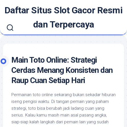
Skip
Daftar Situs Slot Gacor Resmi
to
content
dan Terpercaya
Main Toto Online: Strategi
Cerdas Menang Konsisten dan
Raup Cuan Setiap Hari
Permainan toto online sekarang bukan sekadar hiburan
iseng pengisi waktu. Di tangan pemain yang paham
strategi, toto bisa berubah jadi ladang cuan yang
serius. Kalau kamu masih main asal pasang angka,
siap-siap kalah langkah dari pemain lain yang sudah