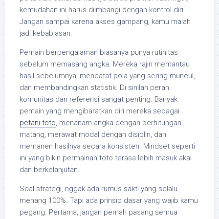
kemudahan ini harus diimbangi dengan kontrol diri.
Jangan sampai karena akses gampang, kamu malah
jadi kebablasan.
Pemain berpengalaman biasanya punya rutinitas
sebelum memasang angka. Mereka rajin memantau
hasil sebelumnya, mencatat pola yang sering muncul,
dan membandingkan statistik. Di sinilah peran
komunitas dan referensi sangat penting. Banyak
pemain yang mengibaratkan diri mereka sebagai
petani toto
, menanam angka dengan perhitungan
matang, merawat modal dengan disiplin, dan
memanen hasilnya secara konsisten. Mindset seperti
ini yang bikin permainan toto terasa lebih masuk akal
dan berkelanjutan.
Soal strategi, nggak ada rumus sakti yang selalu
menang 100%. Tapi ada prinsip dasar yang wajib kamu
pegang. Pertama, jangan pernah pasang semua