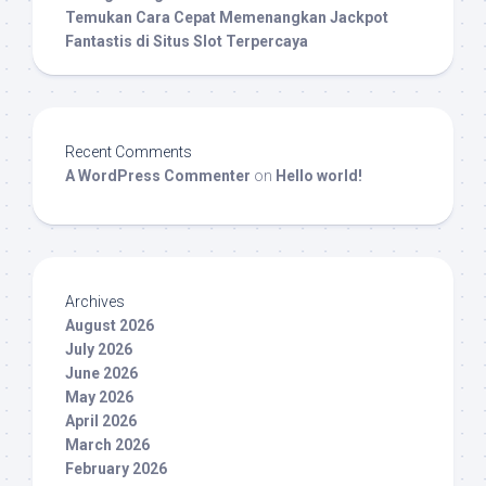
Temukan Cara Cepat Memenangkan Jackpot
Fantastis di Situs Slot Terpercaya
Recent Comments
A WordPress Commenter
on
Hello world!
Archives
August 2026
July 2026
June 2026
May 2026
April 2026
March 2026
February 2026