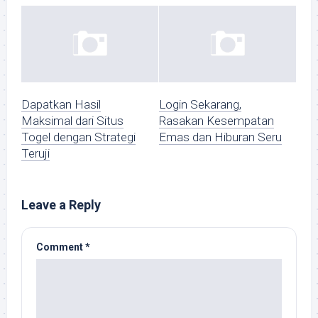
Dapatkan Hasil
Login Sekarang,
Maksimal dari Situs
Rasakan Kesempatan
Togel dengan Strategi
Emas dan Hiburan Seru
Teruji
Leave a Reply
Comment
*