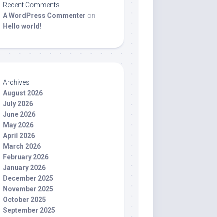
Recent Comments
A WordPress Commenter
on
Hello world!
Archives
August 2026
July 2026
June 2026
May 2026
April 2026
March 2026
February 2026
January 2026
December 2025
November 2025
October 2025
September 2025