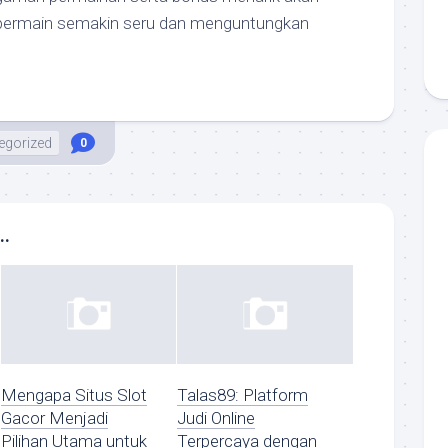
ermain semakin seru dan menguntungkan
egorized
0
..
Mengapa Situs Slot
Talas89: Platform
Gacor Menjadi
Judi Online
Pilihan Utama untuk
Terpercaya dengan