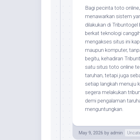
Bagi pecinta toto online
menawarkan sistem yang
dilakukan di Tribuntogel
berkat teknologi canggi
mengakses situs ini kap
maupun komputer, tanpa
begitu, kehadiran Tribu
satu situs toto online t
taruhan, tetapi juga s
setiap langkah menuju k
segera melakukan tribun
demi pengalaman taruh
menguntungkan.
May 9, 2026
by
admin
Uncat