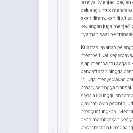
lainnya. Menjadi bagian
peluang untuk mendapat
akan ditemukan di situs
keuangan juga menjadi 
nyaman saat bertransaks
Kualitas layanan pelang
memperkuat kepercaya
siap membantu segala ke
pendaftaran hingga perm
ini juga menyediakan b
aman, sehingga transak
segala keunggulan terse
diminati oleh pecinta ju
menguntungkan. Memilih
akan memberikan penga
besar meraih kemenang