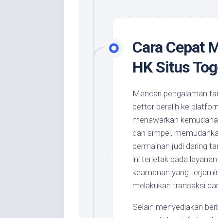
Cara Cepat 
HK Situs Tog
Mencari pengalaman ta
bettor beralih ke platfor
menawarkan kemudahan a
dan simpel, memudahkan
permainan judi daring 
ini terletak pada layan
keamanan yang terjami
melakukan transaksi da
Selain menyediakan berba