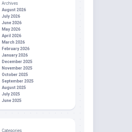
Archives
August 2026
July 2026
June 2026
May 2026
April 2026
March 2026
February 2026
January 2026
December 2025
November 2025
October 2025
September 2025
August 2025
July 2025
June 2025
Categories