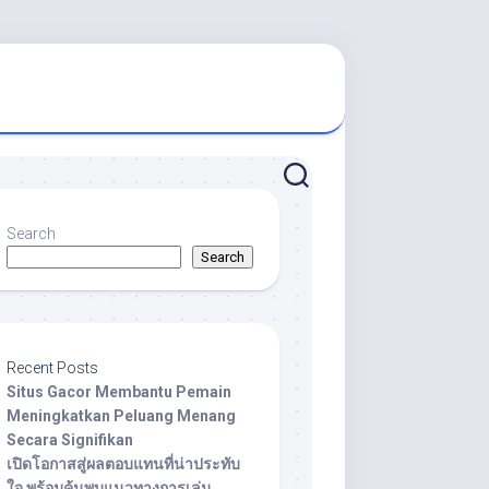
Search
Search
Recent Posts
Situs Gacor Membantu Pemain
Meningkatkan Peluang Menang
Secara Signifikan
เปิดโอกาสสู่ผลตอบแทนที่น่าประทับ
ใจ พร้อมค้นพบแนวทางการเล่น