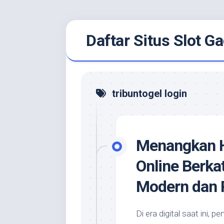
Skip
Daftar Situs Slot G
to
content
tribuntogel login
Menangkan H
Online Berka
Modern dan 
Di era digital saat ini,