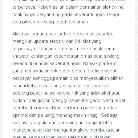
terpercaya. Keberhasilan dalam permainan slot online
tidak hanya bergantung pada keberuntungan, tetapi
juga pilihan link yang tepat dan aman.
Akhirnya, penting bagi setiap pemain untuk selalu
mengikuti update terbaru dari link slot yang
terpercaya. Dengan demikian, mereka tidak perlu
khawatir kehilangan kesempatan emas saat sedang
berada di puncak keberuntungan. Banyak platform
yang menawarkan link gacor secara gratis maupun
berbayar, sehingga pemain bisa menyesuaikan pilihan
sesuai kebutuhan. Jangan sampai melewatkan
peluang besar hanya karena link yang tidak aktif atau
sudah tidak gacor. Menggunakan link gacor yang tepat
membantu memastikan performa permainan tetap
optimal dan peluang menang makin tinggi. Sebagai
hasilnya, pengalaman bermain pun menjadi lebih
menyenangkan dan menguntungkan, membuka jalan
menuju kemenangan yang selama ini diidamkan.