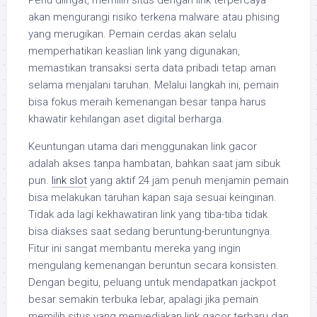
Perlu diingat, memilih situs dengan link terpercaya
akan mengurangi risiko terkena malware atau phising
yang merugikan. Pemain cerdas akan selalu
memperhatikan keaslian link yang digunakan,
memastikan transaksi serta data pribadi tetap aman
selama menjalani taruhan. Melalui langkah ini, pemain
bisa fokus meraih kemenangan besar tanpa harus
khawatir kehilangan aset digital berharga.
Keuntungan utama dari menggunakan link gacor
adalah akses tanpa hambatan, bahkan saat jam sibuk
pun.
link slot
yang aktif 24 jam penuh menjamin pemain
bisa melakukan taruhan kapan saja sesuai keinginan.
Tidak ada lagi kekhawatiran link yang tiba-tiba tidak
bisa diakses saat sedang beruntung-beruntungnya.
Fitur ini sangat membantu mereka yang ingin
mengulang kemenangan beruntun secara konsisten.
Dengan begitu, peluang untuk mendapatkan jackpot
besar semakin terbuka lebar, apalagi jika pemain
memilih situs yang menyediakan link gacor terbaru dan