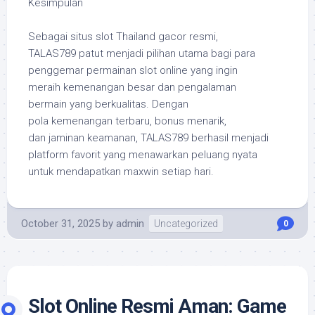
Kesimpulan
Sebagai situs slot Thailand gacor resmi,
TALAS789 patut menjadi pilihan utama bagi para
penggemar permainan slot online yang ingin
meraih kemenangan besar dan pengalaman
bermain yang berkualitas. Dengan
pola kemenangan terbaru, bonus menarik,
dan jaminan keamanan, TALAS789 berhasil menjadi
platform favorit yang menawarkan peluang nyata
untuk mendapatkan maxwin setiap hari.
October 31, 2025
by
admin
Uncategorized
0
Slot Online Resmi Aman: Game