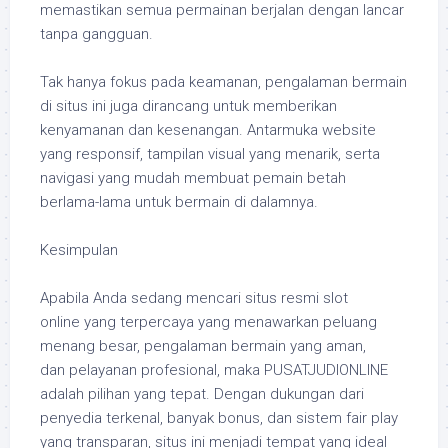
memastikan semua permainan berjalan dengan lancar
tanpa gangguan.
Tak hanya fokus pada keamanan, pengalaman bermain
di situs ini juga dirancang untuk memberikan
kenyamanan dan kesenangan. Antarmuka website
yang responsif, tampilan visual yang menarik, serta
navigasi yang mudah membuat pemain betah
berlama-lama untuk bermain di dalamnya.
Kesimpulan
Apabila Anda sedang mencari situs resmi slot
online yang terpercaya yang menawarkan peluang
menang besar, pengalaman bermain yang aman,
dan pelayanan profesional, maka PUSATJUDIONLINE
adalah pilihan yang tepat. Dengan dukungan dari
penyedia terkenal, banyak bonus, dan sistem fair play
yang transparan, situs ini menjadi tempat yang ideal