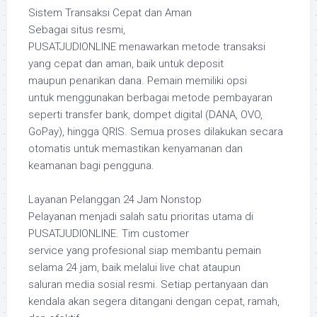
Sistem Transaksi Cepat dan Aman
Sebagai situs resmi,
PUSATJUDIONLINE menawarkan metode transaksi
yang cepat dan aman, baik untuk deposit
maupun penarikan dana. Pemain memiliki opsi
untuk menggunakan berbagai metode pembayaran
seperti transfer bank, dompet digital (DANA, OVO,
GoPay), hingga QRIS. Semua proses dilakukan secara
otomatis untuk memastikan kenyamanan dan
keamanan bagi pengguna.
Layanan Pelanggan 24 Jam Nonstop
Pelayanan menjadi salah satu prioritas utama di
PUSATJUDIONLINE. Tim customer
service yang profesional siap membantu pemain
selama 24 jam, baik melalui live chat ataupun
saluran media sosial resmi. Setiap pertanyaan dan
kendala akan segera ditangani dengan cepat, ramah,