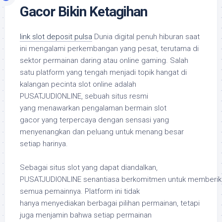
Gacor Bikin Ketagihan
link slot deposit pulsa
Dunia digital penuh hiburan saat
ini mengalami perkembangan yang pesat, terutama di
sektor permainan daring atau online gaming. Salah
satu platform yang tengah menjadi topik hangat di
kalangan pecinta slot online adalah
PUSATJUDIONLINE, sebuah situs resmi
yang menawarkan pengalaman bermain slot
gacor yang terpercaya dengan sensasi yang
menyenangkan dan peluang untuk menang besar
setiap harinya.
Sebagai situs slot yang dapat diandalkan,
PUSATJUDIONLINE senantiasa berkomitmen untuk memberika
semua pemainnya. Platform ini tidak
hanya menyediakan berbagai pilihan permainan, tetapi
juga menjamin bahwa setiap permainan