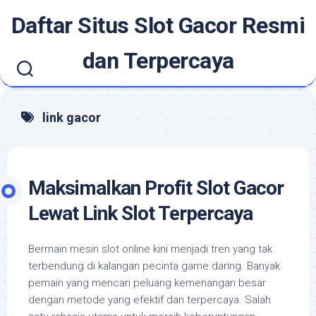
Skip
Daftar Situs Slot Gacor Resmi
to
content
dan Terpercaya
link gacor
Maksimalkan Profit Slot Gacor
Lewat Link Slot Terpercaya
Bermain mesin slot online kini menjadi tren yang tak
terbendung di kalangan pecinta game daring. Banyak
pemain yang mencari peluang kemenangan besar
dengan metode yang efektif dan terpercaya. Salah