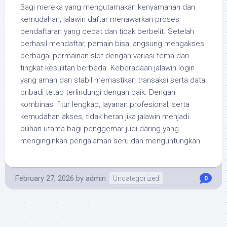
Bagi mereka yang mengutamakan kenyamanan dan
kemudahan, jalawin daftar menawarkan proses
pendaftaran yang cepat dan tidak berbelit. Setelah
berhasil mendaftar, pemain bisa langsung mengakses
berbagai permainan slot dengan variasi tema dan
tingkat kesulitan berbeda. Keberadaan jalawin login
yang aman dan stabil memastikan transaksi serta data
pribadi tetap terlindungi dengan baik. Dengan
kombinasi fitur lengkap, layanan profesional, serta
kemudahan akses, tidak heran jika jalawin menjadi
pilihan utama bagi penggemar judi daring yang
menginginkan pengalaman seru dan menguntungkan.
February 27, 2026
by
admin
Uncategorized
0