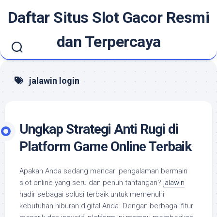
Skip
Daftar Situs Slot Gacor Resmi
to
content
dan Terpercaya
jalawin login
Ungkap Strategi Anti Rugi di
Platform Game Online Terbaik
Apakah Anda sedang mencari pengalaman bermain
slot online yang seru dan penuh tantangan?
jalawin
hadir sebagai solusi terbaik untuk memenuhi
kebutuhan hiburan digital Anda. Dengan berbagai fitur