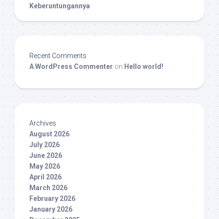
Keberuntungannya
Recent Comments
A WordPress Commenter
on
Hello world!
Archives
August 2026
July 2026
June 2026
May 2026
April 2026
March 2026
February 2026
January 2026