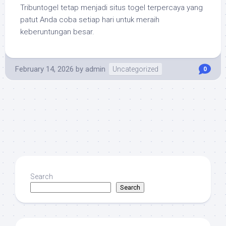
Tribuntogel tetap menjadi situs togel terpercaya yang
patut Anda coba setiap hari untuk meraih
keberuntungan besar.
February 14, 2026
by
admin
Uncategorized
0
Search
Search