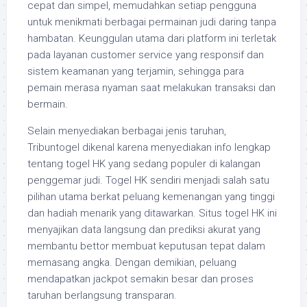
cepat dan simpel, memudahkan setiap pengguna
untuk menikmati berbagai permainan judi daring tanpa
hambatan. Keunggulan utama dari platform ini terletak
pada layanan customer service yang responsif dan
sistem keamanan yang terjamin, sehingga para
pemain merasa nyaman saat melakukan transaksi dan
bermain.
Selain menyediakan berbagai jenis taruhan,
Tribuntogel dikenal karena menyediakan info lengkap
tentang togel HK yang sedang populer di kalangan
penggemar judi. Togel HK sendiri menjadi salah satu
pilihan utama berkat peluang kemenangan yang tinggi
dan hadiah menarik yang ditawarkan. Situs togel HK ini
menyajikan data langsung dan prediksi akurat yang
membantu bettor membuat keputusan tepat dalam
memasang angka. Dengan demikian, peluang
mendapatkan jackpot semakin besar dan proses
taruhan berlangsung transparan.