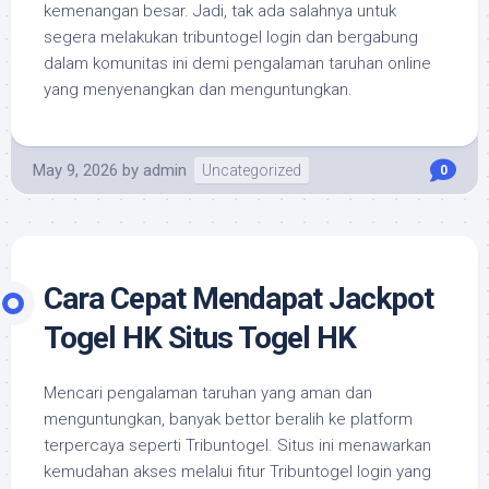
kemenangan besar. Jadi, tak ada salahnya untuk
segera melakukan tribuntogel login dan bergabung
dalam komunitas ini demi pengalaman taruhan online
yang menyenangkan dan menguntungkan.
May 9, 2026
by
admin
Uncategorized
0
Cara Cepat Mendapat Jackpot
Togel HK Situs Togel HK
Mencari pengalaman taruhan yang aman dan
menguntungkan, banyak bettor beralih ke platform
terpercaya seperti Tribuntogel. Situs ini menawarkan
kemudahan akses melalui fitur Tribuntogel login yang