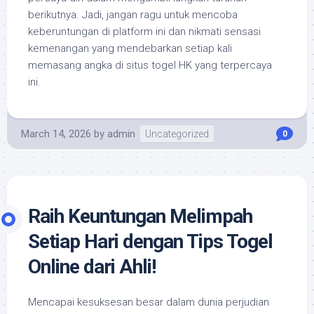
berikutnya. Jadi, jangan ragu untuk mencoba
keberuntungan di platform ini dan nikmati sensasi
kemenangan yang mendebarkan setiap kali
memasang angka di situs togel HK yang terpercaya
ini.
March 14, 2026
by
admin
Uncategorized
0
Raih Keuntungan Melimpah
Setiap Hari dengan Tips Togel
Online dari Ahli!
Mencapai kesuksesan besar dalam dunia perjudian