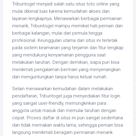
Tribuntogel menjadi salah satu situs toto online yang
mulai dikenal luas karena kemudahan akses dan
layanan lengkapnya. Menawarkan berbagai permainan
menarik, Tribuntogel mampu memikat hati pemain dari
berbagai kalangan, mulai dari pemula hingga
profesional. Keunggulan utama dari situs ini terletak
pada sistem keamanan yang terjamin dan fitur lengkap
yang mendukung kenyamanan pengguna saat
melakukan taruhan. Dengan demikian, siapa pun bisa
menikmati pengalaman bermain yang menyenangkan
dan menguntungkan tanpa harus keluar rumah.
Selain menawarkan kemudahan dalam melakukan
pendaftaran, Tribuntogel juga menyediakan fitur login
yang sangat user-friendly, memungkinkan para
anggota untuk masuk dan memulai taruhan dengan
cepat. Proses daftar di situs ini pun sangat sederhana
dan tidak memakan waktu lama, sehingga pemain bisa
langsung menikmati beragam permainan menarik