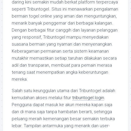
daring kini semakin mudah berkat platform terpercaya
seperti Tribuntogel. Situs ini menawarkan pengalaman
bermain togel online yang aman dan menguntungkan,
menarik banyak penggemar dari berbagai kalangan.
Dengan berbagai fitur canggih dan layanan pelanggan
yang responsif, Tribuntogel mampu menyediakan
suasana bermain yang nyaman dan menyenangkan.
Keberagaman permainan serta sistem keamanan
mutakhir memastikan setiap taruhan dilakukan secara
adil dan transparan, membuat para pemain merasa
tenang saat menempatkan angka keberuntungan
mereka.
Salah satu keunggulan utama dari Tribuntogel adalah
kemudahan akses melalui fitur
tribuntogel login
.
Pengguna dapat masuk ke akun mereka kapan saja
dan di mana saja tanpa hambatan berarti, sehingga
peluang meraih kemenangan besar semakin terbuka
lebar. Tampilan antarmuka yang menarik dan user-