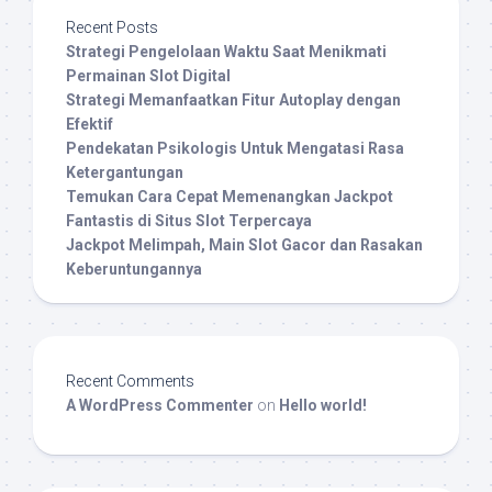
Recent Posts
Strategi Pengelolaan Waktu Saat Menikmati
Permainan Slot Digital
Strategi Memanfaatkan Fitur Autoplay dengan
Efektif
Pendekatan Psikologis Untuk Mengatasi Rasa
Ketergantungan
Temukan Cara Cepat Memenangkan Jackpot
Fantastis di Situs Slot Terpercaya
Jackpot Melimpah, Main Slot Gacor dan Rasakan
Keberuntungannya
Recent Comments
A WordPress Commenter
on
Hello world!