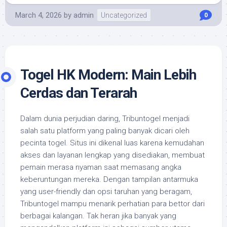
March 4, 2026
by
admin
Uncategorized
0
Togel HK Modern: Main Lebih
Cerdas dan Terarah
Dalam dunia perjudian daring, Tribuntogel menjadi
salah satu platform yang paling banyak dicari oleh
pecinta togel. Situs ini dikenal luas karena kemudahan
akses dan layanan lengkap yang disediakan, membuat
pemain merasa nyaman saat memasang angka
keberuntungan mereka. Dengan tampilan antarmuka
yang user-friendly dan opsi taruhan yang beragam,
Tribuntogel mampu menarik perhatian para bettor dari
berbagai kalangan. Tak heran jika banyak yang