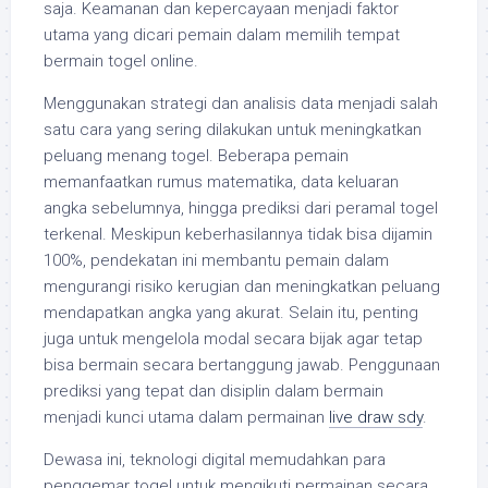
saja. Keamanan dan kepercayaan menjadi faktor
utama yang dicari pemain dalam memilih tempat
bermain togel online.
Menggunakan strategi dan analisis data menjadi salah
satu cara yang sering dilakukan untuk meningkatkan
peluang menang togel. Beberapa pemain
memanfaatkan rumus matematika, data keluaran
angka sebelumnya, hingga prediksi dari peramal togel
terkenal. Meskipun keberhasilannya tidak bisa dijamin
100%, pendekatan ini membantu pemain dalam
mengurangi risiko kerugian dan meningkatkan peluang
mendapatkan angka yang akurat. Selain itu, penting
juga untuk mengelola modal secara bijak agar tetap
bisa bermain secara bertanggung jawab. Penggunaan
prediksi yang tepat dan disiplin dalam bermain
menjadi kunci utama dalam permainan
live draw sdy
.
Dewasa ini, teknologi digital memudahkan para
penggemar togel untuk mengikuti permainan secara