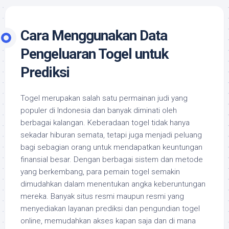
Cara Menggunakan Data
Pengeluaran Togel untuk
Prediksi
Togel merupakan salah satu permainan judi yang
populer di Indonesia dan banyak diminati oleh
berbagai kalangan. Keberadaan togel tidak hanya
sekadar hiburan semata, tetapi juga menjadi peluang
bagi sebagian orang untuk mendapatkan keuntungan
finansial besar. Dengan berbagai sistem dan metode
yang berkembang, para pemain togel semakin
dimudahkan dalam menentukan angka keberuntungan
mereka. Banyak situs resmi maupun resmi yang
menyediakan layanan prediksi dan pengundian togel
online, memudahkan akses kapan saja dan di mana