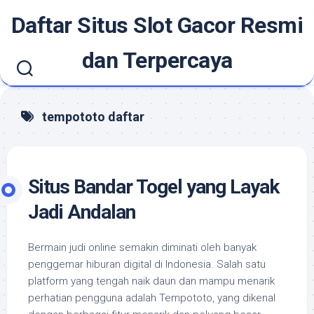
Skip
Daftar Situs Slot Gacor Resmi
to
content
dan Terpercaya
tempototo daftar
Situs Bandar Togel yang Layak
Jadi Andalan
Bermain judi online semakin diminati oleh banyak
penggemar hiburan digital di Indonesia. Salah satu
platform yang tengah naik daun dan mampu menarik
perhatian pengguna adalah Tempototo, yang dikenal