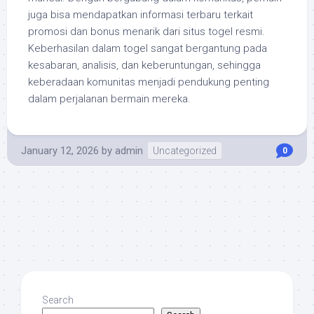
juga bisa mendapatkan informasi terbaru terkait
promosi dan bonus menarik dari situs togel resmi.
Keberhasilan dalam togel sangat bergantung pada
kesabaran, analisis, dan keberuntungan, sehingga
keberadaan komunitas menjadi pendukung penting
dalam perjalanan bermain mereka.
January 12, 2026
by
admin
Uncategorized
0
Search