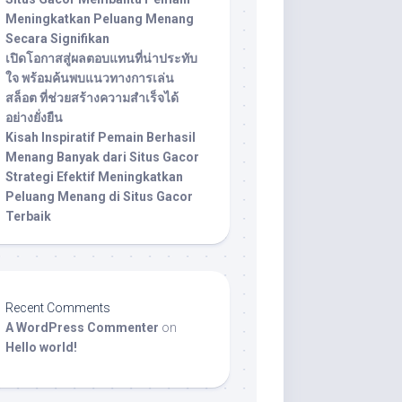
Meningkatkan Peluang Menang
Secara Signifikan
เปิดโอกาสสู่ผลตอบแทนที่น่าประทับ
ใจ พร้อมค้นพบแนวทางการเล่น
สล็อต ที่ช่วยสร้างความสำเร็จได้
อย่างยั่งยืน
Kisah Inspiratif Pemain Berhasil
Menang Banyak dari Situs Gacor
Strategi Efektif Meningkatkan
Peluang Menang di Situs Gacor
Terbaik
Recent Comments
A WordPress Commenter
on
Hello world!