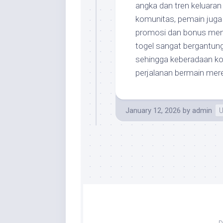
angka dan tren keluara
komunitas, pemain juga 
promosi dan bonus menar
togel sangat bergantung
sehingga keberadaan k
perjalanan bermain mer
January 12, 2026
by
admin
U