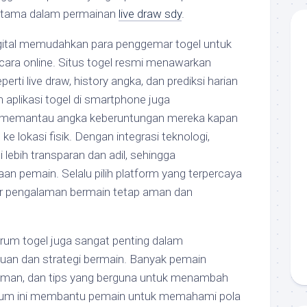
 utama dalam permainan
live draw sdy
.
digital memudahkan para penggemar togel untuk
cara online. Situs togel resmi menawarkan
perti live draw, history angka, dan prediksi harian
 aplikasi togel di smartphone juga
memantau angka keberuntungan mereka kapan
ke lokasi fisik. Dengan integrasi teknologi,
lebih transparan dan adil, sehingga
n pemain. Selalu pilih platform yang terpercaya
gar pengalaman bermain tetap aman dan
rum togel juga sangat penting dalam
an dan strategi bermain. Banyak pemain
alaman, dan tips yang berguna untuk menambah
orum ini membantu pemain untuk memahami pola