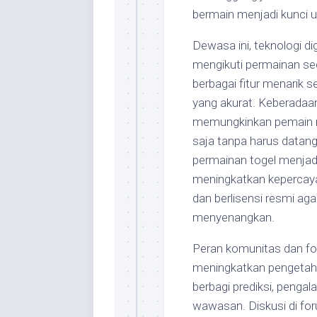
bermain menjadi kunci
Dewasa ini, teknologi 
mengikuti permainan se
berbagai fitur menarik se
yang akurat. Keberadaan
memungkinkan pemain 
saja tanpa harus datang 
permainan togel menjadi 
meningkatkan kepercayaa
dan berlisensi resmi a
menyenangkan.
Peran komunitas dan fo
meningkatkan pengetahu
berbagi prediksi, peng
wawasan. Diskusi di f