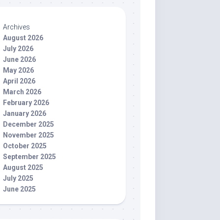
Archives
August 2026
July 2026
June 2026
May 2026
April 2026
March 2026
February 2026
January 2026
December 2025
November 2025
October 2025
September 2025
August 2025
July 2025
June 2025