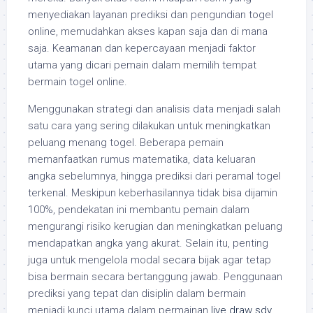
menyediakan layanan prediksi dan pengundian togel
online, memudahkan akses kapan saja dan di mana
saja. Keamanan dan kepercayaan menjadi faktor
utama yang dicari pemain dalam memilih tempat
bermain togel online.
Menggunakan strategi dan analisis data menjadi salah
satu cara yang sering dilakukan untuk meningkatkan
peluang menang togel. Beberapa pemain
memanfaatkan rumus matematika, data keluaran
angka sebelumnya, hingga prediksi dari peramal togel
terkenal. Meskipun keberhasilannya tidak bisa dijamin
100%, pendekatan ini membantu pemain dalam
mengurangi risiko kerugian dan meningkatkan peluang
mendapatkan angka yang akurat. Selain itu, penting
juga untuk mengelola modal secara bijak agar tetap
bisa bermain secara bertanggung jawab. Penggunaan
prediksi yang tepat dan disiplin dalam bermain
menjadi kunci utama dalam permainan
live draw sdy
.