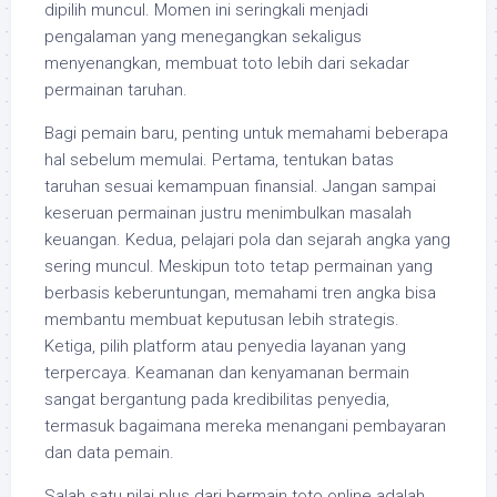
dipilih muncul. Momen ini seringkali menjadi
pengalaman yang menegangkan sekaligus
menyenangkan, membuat toto lebih dari sekadar
permainan taruhan.
Bagi pemain baru, penting untuk memahami beberapa
hal sebelum memulai. Pertama, tentukan batas
taruhan sesuai kemampuan finansial. Jangan sampai
keseruan permainan justru menimbulkan masalah
keuangan. Kedua, pelajari pola dan sejarah angka yang
sering muncul. Meskipun toto tetap permainan yang
berbasis keberuntungan, memahami tren angka bisa
membantu membuat keputusan lebih strategis.
Ketiga, pilih platform atau penyedia layanan yang
terpercaya. Keamanan dan kenyamanan bermain
sangat bergantung pada kredibilitas penyedia,
termasuk bagaimana mereka menangani pembayaran
dan data pemain.
Salah satu nilai plus dari bermain toto online adalah