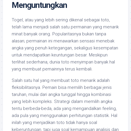
Menguntungkan
Togel, atau yang lebih sering dikenal sebagai toto,
telah lama menjadi salah satu permainan yang menarik
minat banyak orang. Popularitasnya bukan tanpa
alasan; permainan ini menawarkan sensasi menebak
angka yang penuh ketegangan, sekaligus kesempatan
untuk mendapatkan keuntungan besar. Meskipun
terlihat sederhana, dunia toto menyimpan banyak hal
yang membuat pemainnya terus kembali.
Salah satu hal yang membuat toto menarik adalah
fleksibilitasnya. Pemain bisa memilih berbagai jenis
taruhan, mulai dari angka tunggal hingga kombinasi
yang lebih kompleks. Strategi dalam memilih angka
tentu berbeda-beda, ada yang mengandalkan feeling,
ada pula yang menggunakan perhitungan statistik. Hal
inilah yang menjadikan toto tidak hanya soal
keberuntungan, tapi juga soal kemampuan analisis dan