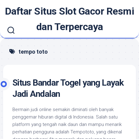
Skip
Daftar Situs Slot Gacor Resmi
to
content
dan Terpercaya
tempo toto
Situs Bandar Togel yang Layak
Jadi Andalan
Bermain judi online semakin diminati oleh banyak
penggemar hiburan digital di Indonesia. Salah satu
platform yang tengah naik daun dan mampu menarik
perhatian pengguna adalah Tempototo, yang dikenal