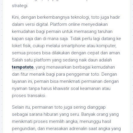
strategi.
Kini, dengan berkembangnya teknologi, toto juga hadir
dalam versi digital. Platform online menyediakan
kemudahan bagi pemain untuk memasang taruhan
kapan saja dan di mana saja. Tidak perlu lagi datang ke
loket fisik, cukup melalui smartphone atau komputer,
semua proses bisa dilakukan dengan cepat dan aman.
Salah satu platform yang sedang naik daun adalah
tempototo
, yang menawarkan berbagai kemudahan
dan fitur menarik bagi para penggemar toto. Dengan
layanan ini, pemain bisa menikmati permainan dengan
nyaman tanpa harus khawatir soal keamanan atau
proses transaksi.
Selain itu, permainan toto juga sering dianggap
sebagai sarana hiburan yang seru. Banyak orang yang
menikmati proses memilih angka, menunggu hasil
pengundian, dan merasakan adrenalin saat angka yang