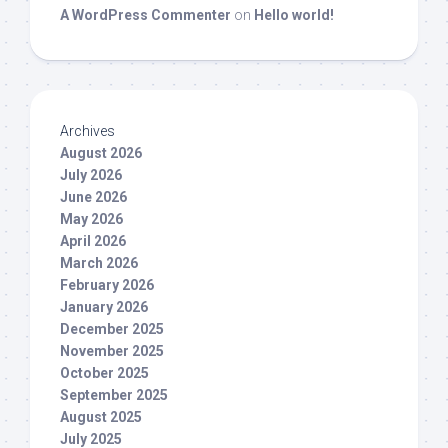
A WordPress Commenter
on
Hello world!
Archives
August 2026
July 2026
June 2026
May 2026
April 2026
March 2026
February 2026
January 2026
December 2025
November 2025
October 2025
September 2025
August 2025
July 2025