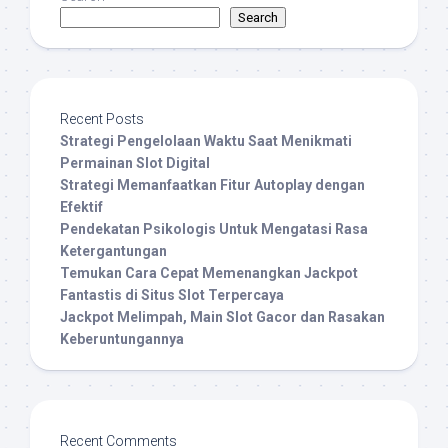
Search
Recent Posts
Strategi Pengelolaan Waktu Saat Menikmati
Permainan Slot Digital
Strategi Memanfaatkan Fitur Autoplay dengan
Efektif
Pendekatan Psikologis Untuk Mengatasi Rasa
Ketergantungan
Temukan Cara Cepat Memenangkan Jackpot
Fantastis di Situs Slot Terpercaya
Jackpot Melimpah, Main Slot Gacor dan Rasakan
Keberuntungannya
Recent Comments