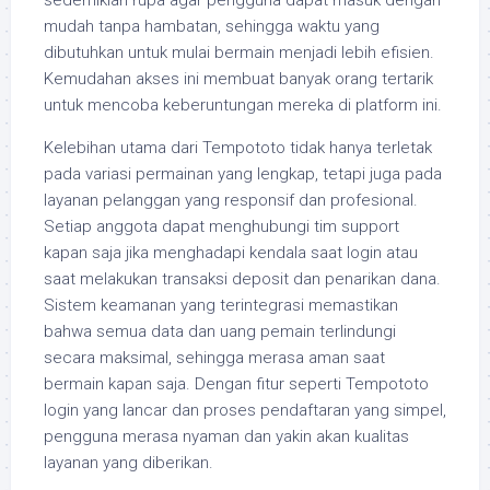
sedemikian rupa agar pengguna dapat masuk dengan
mudah tanpa hambatan, sehingga waktu yang
dibutuhkan untuk mulai bermain menjadi lebih efisien.
Kemudahan akses ini membuat banyak orang tertarik
untuk mencoba keberuntungan mereka di platform ini.
Kelebihan utama dari Tempototo tidak hanya terletak
pada variasi permainan yang lengkap, tetapi juga pada
layanan pelanggan yang responsif dan profesional.
Setiap anggota dapat menghubungi tim support
kapan saja jika menghadapi kendala saat login atau
saat melakukan transaksi deposit dan penarikan dana.
Sistem keamanan yang terintegrasi memastikan
bahwa semua data dan uang pemain terlindungi
secara maksimal, sehingga merasa aman saat
bermain kapan saja. Dengan fitur seperti Tempototo
login yang lancar dan proses pendaftaran yang simpel,
pengguna merasa nyaman dan yakin akan kualitas
layanan yang diberikan.