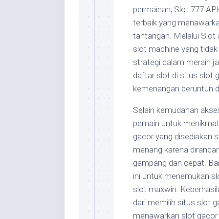
permainan, Slot 777 AP
terbaik yang menawark
tantangan. Melalui Slot
slot machine yang tidak
strategi dalam meraih 
daftar slot di situs slo
kemenangan beruntun da
Selain kemudahan akses
pemain untuk menikmati 
gacor yang disediakan 
menang karena diranca
gampang dan cepat. Ban
ini untuk menemukan sl
slot maxwin. Keberhasila
dari memilih situs slot 
menawarkan slot gacor 