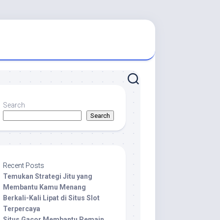
Search
Search
Recent Posts
Temukan Strategi Jitu yang
Membantu Kamu Menang
Berkali-Kali Lipat di Situs Slot
Terpercaya
Situs Gacor Membantu Pemain