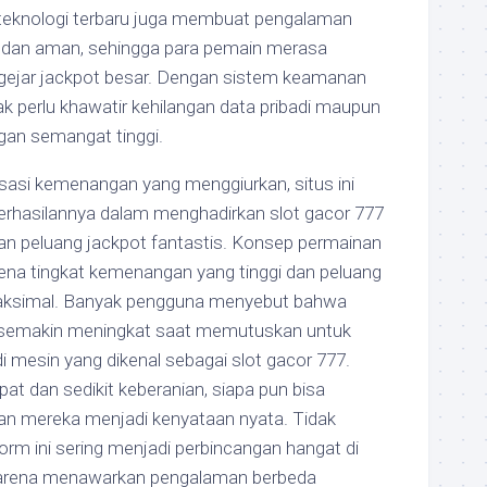
teknologi terbaru juga membuat pengalaman
 dan aman, sehingga para pemain merasa
ejar jackpot besar. Dengan sistem keamanan
ak perlu khawatir kehilangan data pribadi maupun
gan semangat tinggi.
asi kemenangan yang menggiurkan, situs ini
berhasilannya dalam menghadirkan slot gacor 777
 peluang jackpot fantastis. Konsep permainan
rena tingkat kemenangan yang tinggi dan peluang
ksimal. Banyak pengguna menyebut bahwa
semakin meningkat saat memutuskan untuk
 mesin yang dikenal sebagai slot gacor 777.
at dan sedikit keberanian, siapa pun bisa
n mereka menjadi kenyataan nyata. Tidak
orm ini sering menjadi perbincangan hangat di
 karena menawarkan pengalaman berbeda