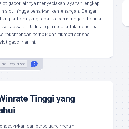
ot gacor lainnya menyediakan layanan lengkap,
login slot, hingga penarikan kemenangan. Dengan
ihan platform yang tepat, keberuntungan di dunia
raih setiap saat. Jadi, jangan ragu untuk mencoba
us rekomendasi terbaik dan nikmati sensasi
ot gacor hari ini!
Uncategorized
0
Winrate Tinggi yang
ahui
engasyikkan dan berpeluang meraih