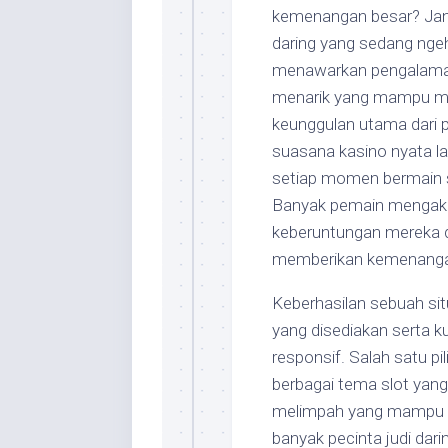
kemenangan besar? Jang
daring yang sedang ngeh
menawarkan pengalaman 
menarik yang mampu me
keunggulan utama dari 
suasana kasino nyata l
setiap momen bermain s
Banyak pemain mengak
keberuntungan mereka di
memberikan kemenangan
Keberhasilan sebuah sit
yang disediakan serta k
responsif. Salah satu pi
berbagai tema slot yang
melimpah yang mampu m
banyak pecinta judi dar