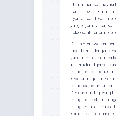
utama mereka. Inovasi 
bermain semakin lancar
nyaman dan fokus meng
yang terjamin, mereka t
saldo saat bertaruh den
Selain menawarkan sens
juga dikenal dengan ke
yang mampu memberikan
ini semakin digemari ka
mendapatkan bonus ma
keberuntungan mereka 
mencoba peruntungan di
Dengan strategi yang tep
mengubah keberuntunga
mengherankan jika platf
komunitas judi daring,