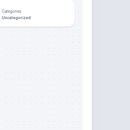
Categories
Uncategorized