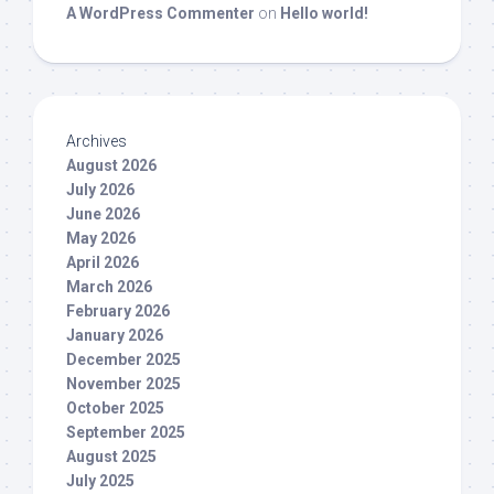
A WordPress Commenter
on
Hello world!
Archives
August 2026
July 2026
June 2026
May 2026
April 2026
March 2026
February 2026
January 2026
December 2025
November 2025
October 2025
September 2025
August 2025
July 2025