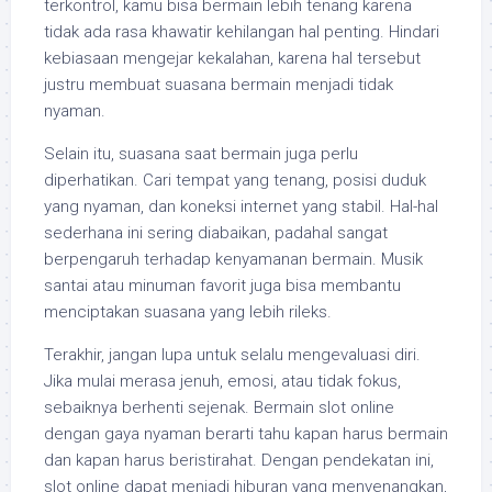
terkontrol, kamu bisa bermain lebih tenang karena
tidak ada rasa khawatir kehilangan hal penting. Hindari
kebiasaan mengejar kekalahan, karena hal tersebut
justru membuat suasana bermain menjadi tidak
nyaman.
Selain itu, suasana saat bermain juga perlu
diperhatikan. Cari tempat yang tenang, posisi duduk
yang nyaman, dan koneksi internet yang stabil. Hal-hal
sederhana ini sering diabaikan, padahal sangat
berpengaruh terhadap kenyamanan bermain. Musik
santai atau minuman favorit juga bisa membantu
menciptakan suasana yang lebih rileks.
Terakhir, jangan lupa untuk selalu mengevaluasi diri.
Jika mulai merasa jenuh, emosi, atau tidak fokus,
sebaiknya berhenti sejenak. Bermain slot online
dengan gaya nyaman berarti tahu kapan harus bermain
dan kapan harus beristirahat. Dengan pendekatan ini,
slot online dapat menjadi hiburan yang menyenangkan,