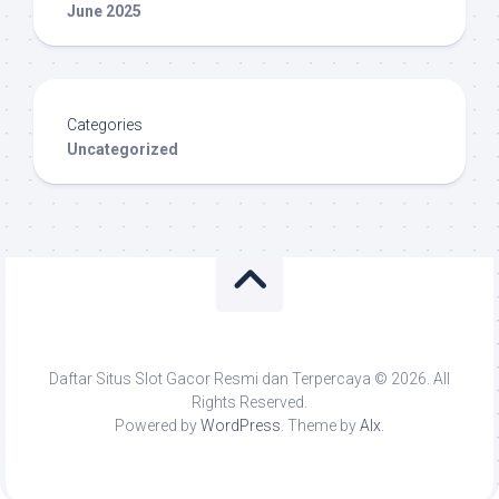
June 2025
Categories
Uncategorized
Daftar Situs Slot Gacor Resmi dan Terpercaya © 2026. All
Rights Reserved.
Powered by
WordPress
. Theme by
Alx
.