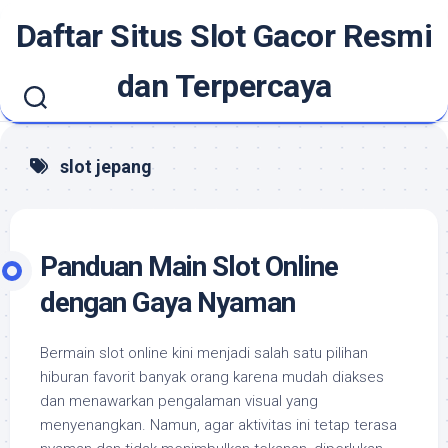
Skip
Daftar Situs Slot Gacor Resmi
to
content
dan Terpercaya
slot jepang
Panduan Main Slot Online
dengan Gaya Nyaman
Bermain slot online kini menjadi salah satu pilihan
hiburan favorit banyak orang karena mudah diakses
dan menawarkan pengalaman visual yang
menyenangkan. Namun, agar aktivitas ini tetap terasa