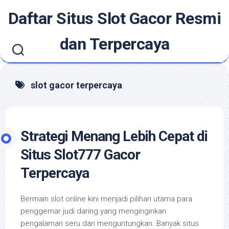
Skip
Daftar Situs Slot Gacor Resmi
to
content
dan Terpercaya
slot gacor terpercaya
Strategi Menang Lebih Cepat di
Situs Slot777 Gacor
Terpercaya
Bermain slot online kini menjadi pilihan utama para
penggemar judi daring yang menginginkan
pengalaman seru dan menguntungkan. Banyak situs