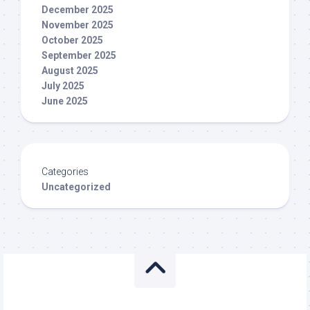
December 2025
November 2025
October 2025
September 2025
August 2025
July 2025
June 2025
Categories
Uncategorized