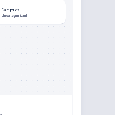
Categories
Uncategorized