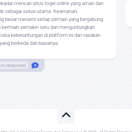
ekadar mencari situs togel online yang aman dan
dir sebagai solusi utama. Keamanan,
g besar menanti setiap pemain yang bergabung,
 bermain semakin seru dan menguntungkan.
oba keberuntungan di platform ini dan rasakan
 yang berbeda dari biasanya.
Uncategorized
0