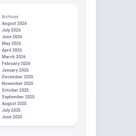
Archives
August 2026
July 2026
June 2026
May 2026
April 2026
March 2026
February 2026
January 2026
December 2025
November 2025
October 2025
September 2025
August 2025
July 2025
June 2025