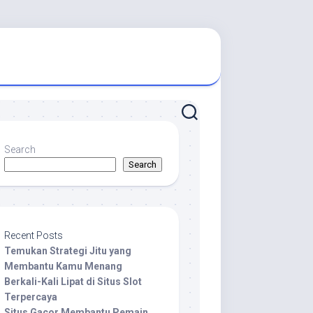
Search
Search
Recent Posts
Temukan Strategi Jitu yang
Membantu Kamu Menang
Berkali-Kali Lipat di Situs Slot
Terpercaya
Situs Gacor Membantu Pemain