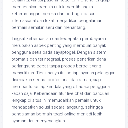
Selain itu, variasi pasaran togel online yang lengkap
memudahkan pemain untuk memilih angka
keberuntungan mereka dari berbagai pasar
internasional dan lokal, menjadikan pengalaman
bermain semakin seru dan menantang.
Tingkat keberhasilan dan kecepatan pembayaran
merupakan aspek penting yang membuat banyak
pengguna setia pada sayaptogel. Dengan sistem
otomatis dan terintegrasi, proses penarikan dana
berlangsung cepat tanpa proses berbelit yang
menyulitkan. Tidak hanya itu, setiap layanan pelanggan
disediakan secara profesional dan ramah, siap
membantu setiap kendala yang dihadapi pengguna
kapan saja. Keberadaan fitur live chat dan panduan
lengkap di situs ini memudahkan pemain untuk
mendapatkan solusi secara langsung, sehingga
pengalaman bermain togel online menjadi lebih
nyaman dan menyenangkan.