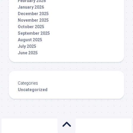
February 2026
January 2026
December 2025
November 2025
October 2025
September 2025
August 2025
July 2025
June 2025
Categories
Uncategorized