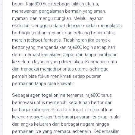
besar. Raja800 hadir sebagai pilihan utama,
menawarkan pengalaman bermain yang aman,
nyaman, dan menguntungkan. Melalui layanan
eksklusif, pengguna dapat dengan mudah mengakses
berbagai taruhan menarik dan peluang besar untuk
meraih jackpot fantastis. Tidak heran jika banyak
bettor yang mengandalkan raja800 login setiap hari
demi memastikan akses cepat dan tanpa hambatan
ke seluruh layanan yang disediakan. Keamanan data
dan transaksi menjadi prioritas utama, sehingga
pemain bisa fokus menikmati setiap putaran
permainan tanpa rasa khawatir.
Sebagai
agen togel online
ternama, raja800 terus
berinovasi untuk memenuhi kebutuhan bettor dari
berbagai kalangan. Situs toto togel ini dikenal luas
karena menyediakan berbagai pasaran lengkap, mulai
dari angka keluaran dari berbagai negara hingga
permainan live yang memacu adrenalin. Keberhasilan