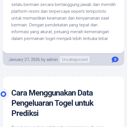
selalu bermain secara bertanggung jawab dan memilih
platform resmi dan terpercaya seperti tempototo
untuk memastikan keamanan dan kenyamanan saat
bermain. Dengan pendekatan yang tepat dan
informasi yang akurat, peluang meraih kemenangan
dalam permainan togel menjadi lebih terbuka lebar.
January 27, 2026
by
admin
Uncategorized
0
Cara Menggunakan Data
Pengeluaran Togel untuk
Prediksi