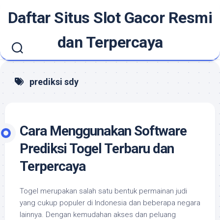
Skip
Daftar Situs Slot Gacor Resmi
to
content
dan Terpercaya
prediksi sdy
Cara Menggunakan Software
Prediksi Togel Terbaru dan
Terpercaya
Togel merupakan salah satu bentuk permainan judi
yang cukup populer di Indonesia dan beberapa negara
lainnya. Dengan kemudahan akses dan peluang