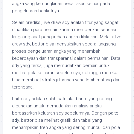
angka yang kemungkinan besar akan keluar pada
pengeluaran berikutnya.
Selain prediksi, live draw sdy adalah fitur yang sangat
dinantikan para pemain karena memberikan sensasi
langsung saat pengundian angka dilakukan. Melalui live
draw sdy, bettor bisa menyaksikan secara langsung
proses pengeluaran angka yang menambah
kepercayaan dan transparansi dalam permainan. Data
sdy yang tersaji juga memudahkan pemain untuk
melihat pola keluaran sebelumnya, sehingga mereka
bisa membuat strategi taruhan yang lebih matang dan
terencana.
Paito sdy adalah salah satu alat bantu yang sering
digunakan untuk memudahkan analisis angka
berdasarkan keluaran sdy sebelumnya. Dengan
paito
sdy
, bettor bisa melihat grafik dan tabel yang
menampilkan tren angka yang sering muncul dan pola