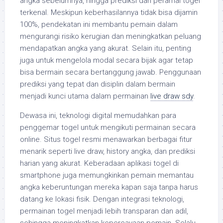
angka sebelumnya, hingga prediksi dari peramal togel
terkenal. Meskipun keberhasilannya tidak bisa dijamin
100%, pendekatan ini membantu pemain dalam
mengurangi risiko kerugian dan meningkatkan peluang
mendapatkan angka yang akurat. Selain itu, penting
juga untuk mengelola modal secara bijak agar tetap
bisa bermain secara bertanggung jawab. Penggunaan
prediksi yang tepat dan disiplin dalam bermain
menjadi kunci utama dalam permainan
live draw sdy
.
Dewasa ini, teknologi digital memudahkan para
penggemar togel untuk mengikuti permainan secara
online. Situs togel resmi menawarkan berbagai fitur
menarik seperti live draw, history angka, dan prediksi
harian yang akurat. Keberadaan aplikasi togel di
smartphone juga memungkinkan pemain memantau
angka keberuntungan mereka kapan saja tanpa harus
datang ke lokasi fisik. Dengan integrasi teknologi,
permainan togel menjadi lebih transparan dan adil,