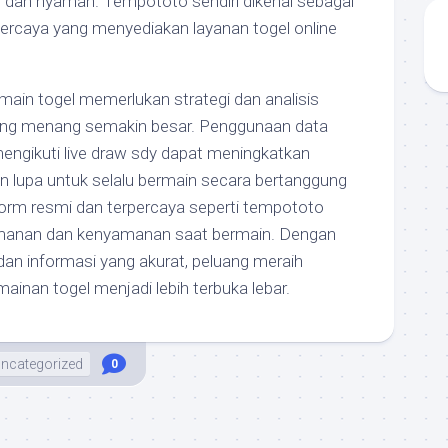
t dan nyaman. Tempototo sendiri dikenal sebagai
percaya yang menyediakan layanan togel online
main togel memerlukan strategi dan analisis
ang menang semakin besar. Penggunaan data
 mengikuti live draw sdy dapat meningkatkan
n lupa untuk selalu bermain secara bertanggung
form resmi dan terpercaya seperti tempototo
manan dan kenyamanan saat bermain. Dengan
an informasi yang akurat, peluang meraih
nan togel menjadi lebih terbuka lebar.
ncategorized
0