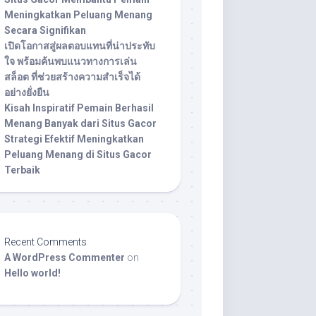
Meningkatkan Peluang Menang
Secara Signifikan
เปิดโอกาสสู่ผลตอบแทนที่น่าประทับ
ใจ พร้อมค้นพบแนวทางการเล่น
สล็อต ที่ช่วยสร้างความสำเร็จได้
อย่างยั่งยืน
Kisah Inspiratif Pemain Berhasil
Menang Banyak dari Situs Gacor
Strategi Efektif Meningkatkan
Peluang Menang di Situs Gacor
Terbaik
Recent Comments
A WordPress Commenter
on
Hello world!