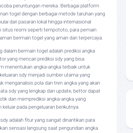
encoba peruntungan mereka. Berbagai platform
anan togel dengan berbagai metode taruhan yang
ai dari pasaran lokal hingga internasional
ui situs resmi seperti tempototo, para pemain
aman bermain togel yang aman dan terpercaya.
g dalam bermain togel adalah prediksi angka
tor yang mencari prediksi sdy yang bisa
 menentukan angka-angka terbaik untuk
 keluaran sdy menjadi sumber utama yang
uk menganalisis pola dan tren angka yang akan
ata sdy yang lengkap dan update, bettor dapat
istik dan memprediksi angka-angka yang
 keluar pada pengeluaran berikutnya.
w sdy adalah fitur yang sangat dinantikan para
kan sensasi langsung saat pengundian angka