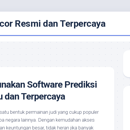
acor Resmi dan Terpercaya
nakan Software Prediksi
u dan Terpercaya
satu bentuk permainan judi yang cukup populer
apa negara lainnya. Dengan kemudahan akses
n keuntungan besar, tidak heran jika banyak