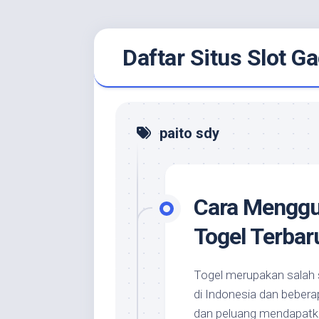
Skip
Daftar Situs Slot G
to
content
paito sdy
Cara Menggu
Togel Terbar
Togel merupakan salah 
di Indonesia dan beber
dan peluang mendapatka