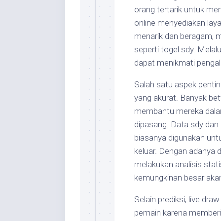
orang tertarik untuk m
online menyediakan lay
menarik dan beragam, mul
seperti togel sdy. Melal
dapat menikmati pengal
Salah satu aspek pentin
yang akurat. Banyak bet
membantu mereka dalam
dipasang. Data sdy dan
biasanya digunakan unt
keluar. Dengan adanya d
melakukan analisis stat
kemungkinan besar akan
Selain prediksi, live dra
pemain karena memberi