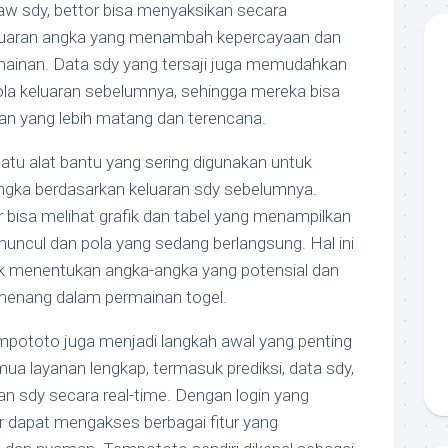
draw sdy, bettor bisa menyaksikan secara
luaran angka yang menambah kepercayaan dan
mainan. Data sdy yang tersaji juga memudahkan
ola keluaran sebelumnya, sehingga mereka bisa
an yang lebih matang dan terencana.
satu alat bantu yang sering digunakan untuk
gka berdasarkan keluaran sdy sebelumnya.
or bisa melihat grafik dan tabel yang menampilkan
muncul dan pola yang sedang berlangsung. Hal ini
 menentukan angka-angka yang potensial dan
menang dalam permainan togel.
tempototo juga menjadi langkah awal yang penting
ua layanan lengkap, termasuk prediksi, data sdy,
ran sdy secara real-time. Dengan login yang
 dapat mengakses berbagai fitur yang