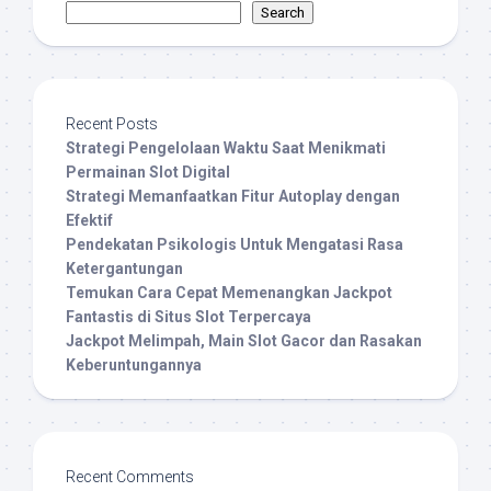
Search
Recent Posts
Strategi Pengelolaan Waktu Saat Menikmati
Permainan Slot Digital
Strategi Memanfaatkan Fitur Autoplay dengan
Efektif
Pendekatan Psikologis Untuk Mengatasi Rasa
Ketergantungan
Temukan Cara Cepat Memenangkan Jackpot
Fantastis di Situs Slot Terpercaya
Jackpot Melimpah, Main Slot Gacor dan Rasakan
Keberuntungannya
Recent Comments