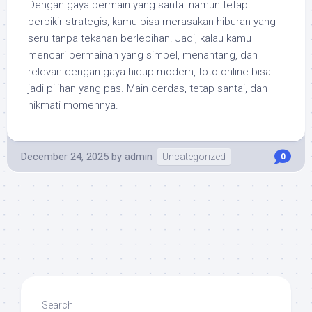
Dengan gaya bermain yang santai namun tetap
berpikir strategis, kamu bisa merasakan hiburan yang
seru tanpa tekanan berlebihan. Jadi, kalau kamu
mencari permainan yang simpel, menantang, dan
relevan dengan gaya hidup modern, toto online bisa
jadi pilihan yang pas. Main cerdas, tetap santai, dan
nikmati momennya.
December 24, 2025
by
admin
Uncategorized
0
Search