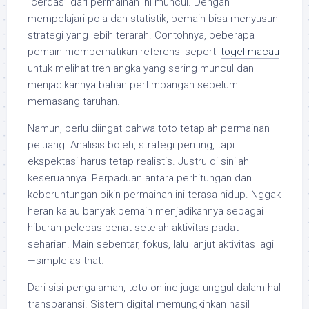
“cerdas” dari permainan ini muncul. Dengan
mempelajari pola dan statistik, pemain bisa menyusun
strategi yang lebih terarah. Contohnya, beberapa
pemain memperhatikan referensi seperti
togel macau
untuk melihat tren angka yang sering muncul dan
menjadikannya bahan pertimbangan sebelum
memasang taruhan.
Namun, perlu diingat bahwa toto tetaplah permainan
peluang. Analisis boleh, strategi penting, tapi
ekspektasi harus tetap realistis. Justru di sinilah
keseruannya. Perpaduan antara perhitungan dan
keberuntungan bikin permainan ini terasa hidup. Nggak
heran kalau banyak pemain menjadikannya sebagai
hiburan pelepas penat setelah aktivitas padat
seharian. Main sebentar, fokus, lalu lanjut aktivitas lagi
—simple as that.
Dari sisi pengalaman, toto online juga unggul dalam hal
transparansi. Sistem digital memungkinkan hasil