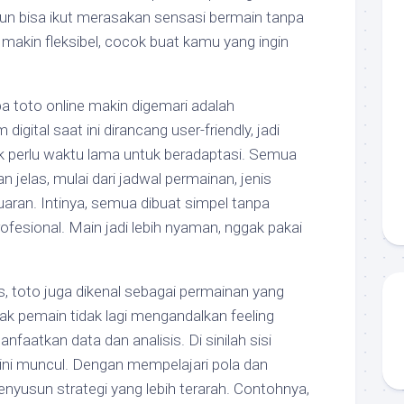
 pun bisa ikut merasakan sensasi bermain tanpa
 makin fleksibel, cocok buat kamu yang ingin
a toto online makin digemari adalah
igital saat ini dirancang user-friendly, jadi
k perlu waktu lama untuk beradaptasi. Semua
n jelas, mulai dari jadwal permainan, jenis
luaran. Intinya, semua dibuat simpel tanpa
fesional. Main jadi lebih nyaman, nggak pakai
, toto juga dikenal sebagai permainan yang
k pemain tidak lagi mengandalkan feeling
faatkan data dan analisis. Di sinilah sisi
 ini muncul. Dengan mempelajari pola dan
enyusun strategi yang lebih terarah. Contohnya,