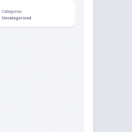
Categories
Uncategorized