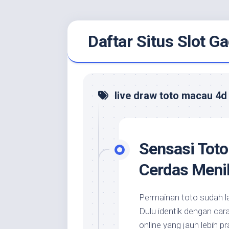
Skip
Daftar Situs Slot G
to
content
live draw toto macau 4d
Sensasi Toto 
Cerdas Meni
Permainan toto sudah la
Dulu identik dengan car
online yang jauh lebih 