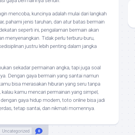
si gaya bermainnya sendiri.
gin mencoba, kuncinya adalah mulai dari langkah
asar, pahami jenis taruhan, dan atur batas bermain
ekatan seperti ini, pengalaman bermain akan
dan menyenangkan. Tidak perlu terburu-buru,
edisiplinan justru lebih penting dalam jangka
 bukan sekadar permainan angka, tapi juga soal
ya. Dengan gaya bermain yang santai namun
s, kamu bisa merasakan hiburan yang seru tanpa
i, kalau kamu mencari permainan yang simpel,
dengan gaya hidup modern, toto online bisa jadi
cerdas, tetap santai, dan nikmati momennya.
Uncategorized
0