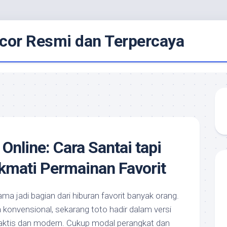
acor Resmi dan Terpercaya
Online: Cara Santai tapi
kmati Permainan Favorit
ma jadi bagian dari hiburan favorit banyak orang.
a konvensional, sekarang toto hadir dalam versi
praktis dan modern. Cukup modal perangkat dan