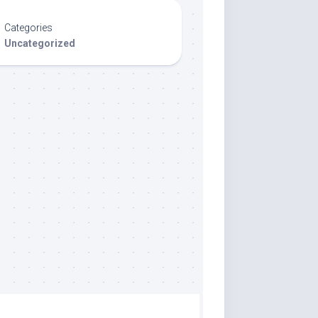
Categories
Uncategorized