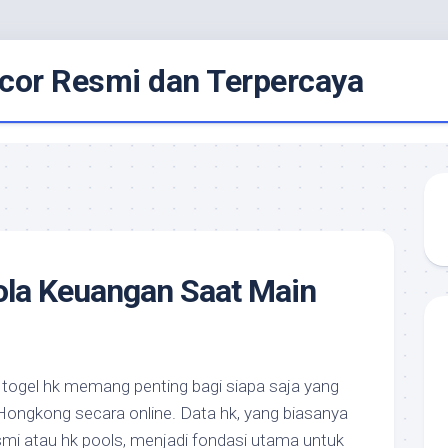
acor Resmi dan Terpercaya
ola Keuangan Saat Main
ogel hk memang penting bagi siapa saja yang
ongkong secara online. Data hk, yang biasanya
esmi atau hk pools, menjadi fondasi utama untuk