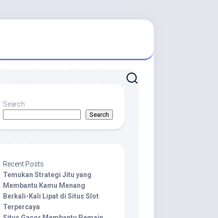
Search
Search
Recent Posts
Temukan Strategi Jitu yang
Membantu Kamu Menang
Berkali-Kali Lipat di Situs Slot
Terpercaya
Situs Gacor Membantu Pemain