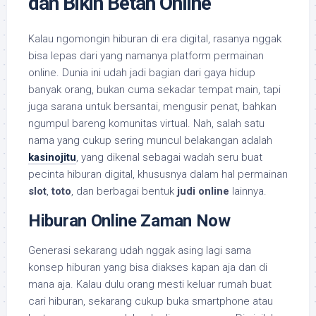
dan Bikin Betah Online
Kalau ngomongin hiburan di era digital, rasanya nggak
bisa lepas dari yang namanya platform permainan
online. Dunia ini udah jadi bagian dari gaya hidup
banyak orang, bukan cuma sekadar tempat main, tapi
juga sarana untuk bersantai, mengusir penat, bahkan
ngumpul bareng komunitas virtual. Nah, salah satu
nama yang cukup sering muncul belakangan adalah
kasinojitu
, yang dikenal sebagai wadah seru buat
pecinta hiburan digital, khususnya dalam hal permainan
slot
,
toto
, dan berbagai bentuk
judi online
lainnya.
Hiburan Online Zaman Now
Generasi sekarang udah nggak asing lagi sama
konsep hiburan yang bisa diakses kapan aja dan di
mana aja. Kalau dulu orang mesti keluar rumah buat
cari hiburan, sekarang cukup buka smartphone atau