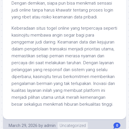
Dengan demikian, siapa pun bisa menikmati sensasi
judi online tanpa harus khawatir tentang proses login
yang ribet atau risiko keamanan data pribadi.
Keberadaan situs togel online yang terpercaya seperti
kasinojitu membawa angin segar bagi para
penggemar judi daring. Keamanan data dan kejujuran
dalam pengelolaan transaksi menjadi prioritas utama,
memastikan setiap pemain merasa nyaman dan
percaya diri saat melakukan taruhan. Dengan layanan
pelanggan yang responsif dan sistem yang selalu
diperbarui, kasinojitu terus berkomitmen memberikan
pengalaman bermain yang tak terlupakan. Inovasi dan
kualitas layanan inilah yang membuat platform ini
menjadi pilihan utama untuk meraih kemenangan
besar sekaligus menikmati hiburan berkualitas tinggi.
March 29, 2026
by
admin
Uncategorized
0