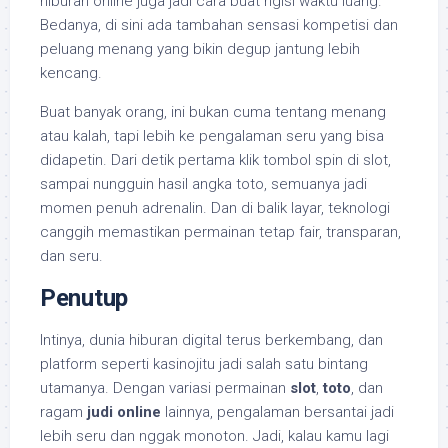
hiburan online juga jadi cara buat ngisi waktu luang.
Bedanya, di sini ada tambahan sensasi kompetisi dan
peluang menang yang bikin degup jantung lebih
kencang.
Buat banyak orang, ini bukan cuma tentang menang
atau kalah, tapi lebih ke pengalaman seru yang bisa
didapetin. Dari detik pertama klik tombol spin di slot,
sampai nungguin hasil angka toto, semuanya jadi
momen penuh adrenalin. Dan di balik layar, teknologi
canggih memastikan permainan tetap fair, transparan,
dan seru.
Penutup
Intinya, dunia hiburan digital terus berkembang, dan
platform seperti kasinojitu jadi salah satu bintang
utamanya. Dengan variasi permainan
slot
,
toto
, dan
ragam
judi online
lainnya, pengalaman bersantai jadi
lebih seru dan nggak monoton. Jadi, kalau kamu lagi