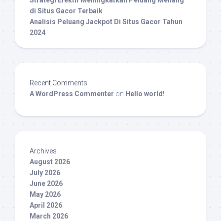
Strategi Efektif Meningkatkan Peluang Menang
di Situs Gacor Terbaik
Analisis Peluang Jackpot Di Situs Gacor Tahun
2024
Recent Comments
A WordPress Commenter
on
Hello world!
Archives
August 2026
July 2026
June 2026
May 2026
April 2026
March 2026