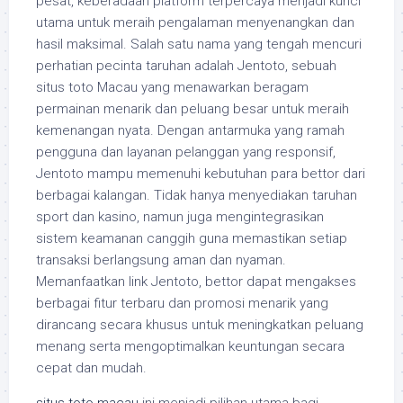
pesat, keberadaan platform terpercaya menjadi kunci
utama untuk meraih pengalaman menyenangkan dan
hasil maksimal. Salah satu nama yang tengah mencuri
perhatian pecinta taruhan adalah Jentoto, sebuah
situs toto Macau yang menawarkan beragam
permainan menarik dan peluang besar untuk meraih
kemenangan nyata. Dengan antarmuka yang ramah
pengguna dan layanan pelanggan yang responsif,
Jentoto mampu memenuhi kebutuhan para bettor dari
berbagai kalangan. Tidak hanya menyediakan taruhan
sport dan kasino, namun juga mengintegrasikan
sistem keamanan canggih guna memastikan setiap
transaksi berlangsung aman dan nyaman.
Memanfaatkan link Jentoto, bettor dapat mengakses
berbagai fitur terbaru dan promosi menarik yang
dirancang secara khusus untuk meningkatkan peluang
menang serta mengoptimalkan keuntungan secara
cepat dan mudah.