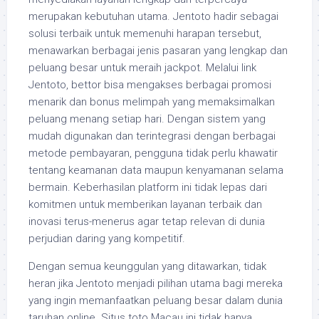
merupakan kebutuhan utama. Jentoto hadir sebagai
solusi terbaik untuk memenuhi harapan tersebut,
menawarkan berbagai jenis pasaran yang lengkap dan
peluang besar untuk meraih jackpot. Melalui link
Jentoto, bettor bisa mengakses berbagai promosi
menarik dan bonus melimpah yang memaksimalkan
peluang menang setiap hari. Dengan sistem yang
mudah digunakan dan terintegrasi dengan berbagai
metode pembayaran, pengguna tidak perlu khawatir
tentang keamanan data maupun kenyamanan selama
bermain. Keberhasilan platform ini tidak lepas dari
komitmen untuk memberikan layanan terbaik dan
inovasi terus-menerus agar tetap relevan di dunia
perjudian daring yang kompetitif.
Dengan semua keunggulan yang ditawarkan, tidak
heran jika Jentoto menjadi pilihan utama bagi mereka
yang ingin memanfaatkan peluang besar dalam dunia
taruhan online. Situs toto Macau ini tidak hanya