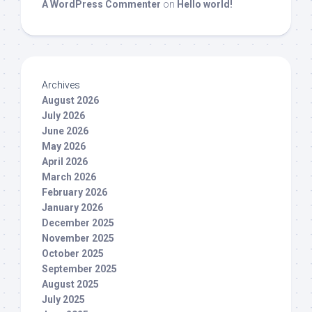
A WordPress Commenter
on
Hello world!
Archives
August 2026
July 2026
June 2026
May 2026
April 2026
March 2026
February 2026
January 2026
December 2025
November 2025
October 2025
September 2025
August 2025
July 2025