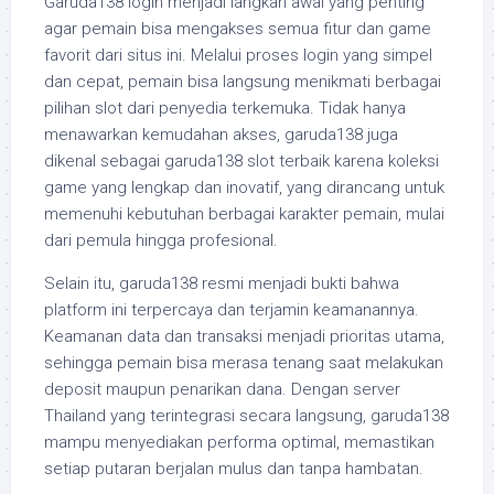
Garuda138 login menjadi langkah awal yang penting
agar pemain bisa mengakses semua fitur dan game
favorit dari situs ini. Melalui proses login yang simpel
dan cepat, pemain bisa langsung menikmati berbagai
pilihan slot dari penyedia terkemuka. Tidak hanya
menawarkan kemudahan akses, garuda138 juga
dikenal sebagai garuda138 slot terbaik karena koleksi
game yang lengkap dan inovatif, yang dirancang untuk
memenuhi kebutuhan berbagai karakter pemain, mulai
dari pemula hingga profesional.
Selain itu, garuda138 resmi menjadi bukti bahwa
platform ini terpercaya dan terjamin keamanannya.
Keamanan data dan transaksi menjadi prioritas utama,
sehingga pemain bisa merasa tenang saat melakukan
deposit maupun penarikan dana. Dengan server
Thailand yang terintegrasi secara langsung, garuda138
mampu menyediakan performa optimal, memastikan
setiap putaran berjalan mulus dan tanpa hambatan.