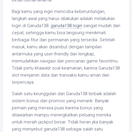
betah berlama-lama.
Bagi kamu yang ingin mencoba keberuntungan,
langkah awal yang harus dilakukan adalah melakukan
login di Garuda138.
garuda138 login
sangat mudah dan
cepat, sehingga kamu bisa langsung menikmati
berbagai fitur dan permainan yang tersedia. Setelah
masuk, kamu akan disambut dengan tampilan
antarmuka yang user-friendly dan lengkap,
memudahkan navigasi dan pencarian game favoritmu.
Tidak perlu khawatir soal keamanan, karena Garuda138
slot menjamin data dan transaksi kamu aman dan
terpercaya.
Salah satu keunggulan dari Garuda138 terbaik adalah
sistem bonus dan promosi yang menarik. Banyak
pemain yang merasa puas karena bonus yang
ditawarkan mampu meningkatkan peluang mereka
untuk meraih jackpot besar. Tidak heran jika banyak
yang menyebut garuda138 sebagai salah satu