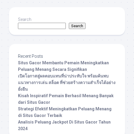
Search
Search
Recent Posts
Situs Gacor Membantu Pemain Meningkatkan
Peluang Menang Secara Signifikan
เปิดโอกาสสู่ผลตอบแทนที่น่าประทับใจ พร้อมค้นพบ
แนวทางการเล่น สล็อต ที่ช่วยสร้างความสำเร็จได้อย่าง
ยั่งยืน
Kisah Inspiratif Pemain Berhasil Menang Banyak
dari Situs Gacor
Strategi Efektif Meningkatkan Peluang Menang
di Situs Gacor Terbaik
Analisis Peluang Jackpot Di Situs Gacor Tahun
2024