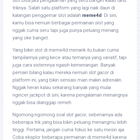
slot bisa jadi pengalaman yang seru banget kalau tahu
triknya. Salah satu platform yang lagi naik daun di
kalangan penggemar slot adalah
meme4d
. Di sini,
kamu bisa nemuin berbagai permainan slot yang
nggak cuma seru tapi juga punya peluang menang
yang oke banget.
Yang bikin slot di meme4d menarik itu bukan cuma
tampilannya yang kece atau temanya yang variatif, tapi
juga cara sistemnya ngasih kemenangan. Banyak
pemain bilang kalau mereka nemuin
slot gacor
di
platform ini, yang bikin sensasi main makin adrenalin.
Nggak heran kalau sekarang banyak yang mulai
ngincer jackpot di sini, karena pengalaman menangnya
nggak bisa dianggap remeh.
Ngomong-ngomong soal
slot gacor
, sebenarnya ada
beberapa trik yang bisa bikin peluang menangmu lebih
tinggi. Pertama, jangan cuma fokus ke satu mesin aja.
Coba eksplor beberapa permainan di meme4d karena