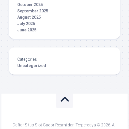
October 2025
September 2025
August 2025
July 2025
June 2025
Categories
Uncategorized
Daftar Situs Slot Gacor Resmi dan Terpercaya © 2026. All