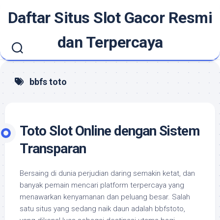
Skip
Daftar Situs Slot Gacor Resmi
to
content
dan Terpercaya
bbfs toto
Toto Slot Online dengan Sistem
Transparan
Bersaing di dunia perjudian daring semakin ketat, dan
banyak pemain mencari platform terpercaya yang
menawarkan kenyamanan dan peluang besar. Salah
satu situs yang sedang naik daun adalah bbfstoto,