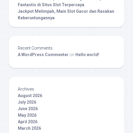
Fantastis di Situs Slot Terpercaya
Jackpot Melimpah, Main Slot Gacor dan Rasakan
Keberuntungannya
Recent Comments
A WordPress Commenter
on
Hello world!
Archives
August 2026
July 2026
June 2026
May 2026
April 2026
March 2026