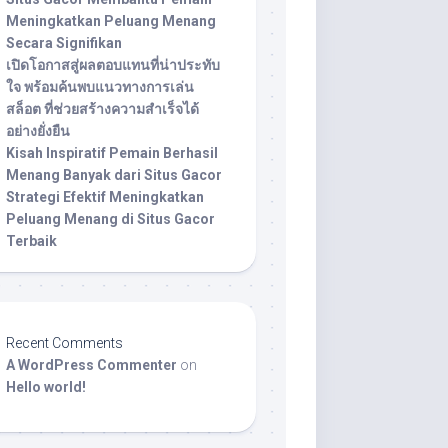
Meningkatkan Peluang Menang
Secara Signifikan
เปิดโอกาสสู่ผลตอบแทนที่น่าประทับ
ใจ พร้อมค้นพบแนวทางการเล่น
สล็อต ที่ช่วยสร้างความสำเร็จได้
อย่างยั่งยืน
Kisah Inspiratif Pemain Berhasil
Menang Banyak dari Situs Gacor
Strategi Efektif Meningkatkan
Peluang Menang di Situs Gacor
Terbaik
Recent Comments
A WordPress Commenter
on
Hello world!