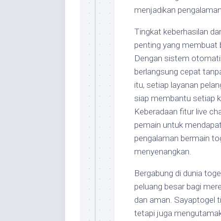
menjadikan pengalaman
Tingkat keberhasilan 
penting yang membuat b
Dengan sistem otomatis 
berlangsung cepat tanpa
itu, setiap layanan pel
siap membantu setiap k
Keberadaan fitur live c
pemain untuk mendapatk
pengalaman bermain tog
menyenangkan.
Bergabung di dunia toge
peluang besar bagi mer
dan aman. Sayaptogel t
tetapi juga mengutamak