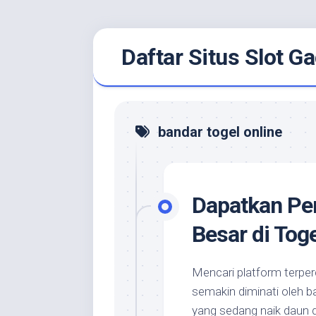
Skip
Daftar Situs Slot G
to
content
bandar togel online
Dapatkan Pe
Besar di Toge
Mencari platform terper
semakin diminati oleh b
yang sedang naik daun d