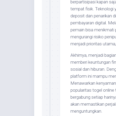
berpartisipasi kapan sa
tempat fisik. Teknolog
deposit dan penarikan d
pembayaran digital. Mel
pemain bisa menikmati p
mengurangi risiko peni
menjadi prioritas utama
Akhirnya, menjadi bagia
memberi keuntungan fin
sosial dan hiburan. Den
platform ini mampu mena
Menawarkan kenyamanan
popularitas togel onlin
bergabung setiap hariny
akan memastikan perja
menguntungkan.