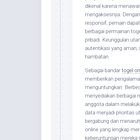
dikenal karena menawa
mengaksesnya. Dengan f
responsif, pemain dapa
berbagai permainan toge
pribadi. Keunggulan uta
autentikasi yang aman, 
hambatan.
Sebagai bandar
togel on
memberikan pengalaman
menguntungkan. Berbeda 
menyediakan berbagai
anggota dalam melakuk
data menjadi prioritas 
bergabung dan menaruh k
online yang lengkap m
keberuntungan mereka da