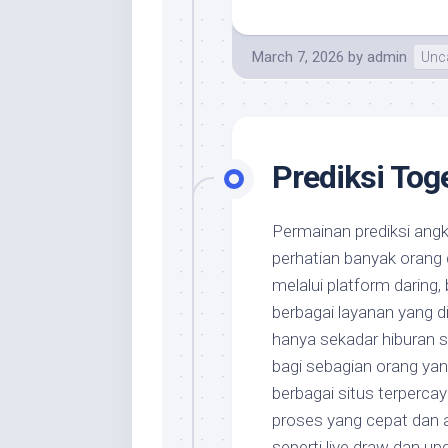
March 7, 2026
by
admin
Unc
Prediksi Tog
Permainan prediksi angk
perhatian banyak orang
melalui platform daring
berbagai layanan yang d
hanya sekadar hiburan 
bagi sebagian orang ya
berbagai situs terperc
proses yang cepat dan 
seperti live draw dan upd