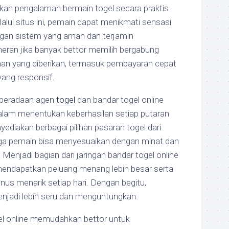
an pengalaman bermain togel secara praktis
ui situs ini, pemain dapat menikmati sensasi
engan sistem yang aman dan terjamin
eran jika banyak bettor memilih bergabung
nan yang diberikan, termasuk pembayaran cepat
ang responsif.
keberadaan agen
togel
dan bandar togel online
alam menentukan keberhasilan setiap putaran
diakan berbagai pilihan pasaran togel dari
gga pemain bisa menyesuaikan dengan minat dan
Menjadi bagian dari jaringan bandar togel online
endapatkan peluang menang lebih besar serta
us menarik setiap hari. Dengan begitu,
jadi lebih seru dan menguntungkan.
ogel online memudahkan bettor untuk