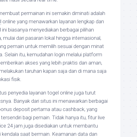
membuat permainan ini semakin diminati adalah
l
online yang menawarkan layanan lengkap dan
 ini biasanya menyediakan berbagai pilihan
mulai dari pasaran lokal hingga internasional,
ng pemain untuk memilih sesuai dengan minat
 Selain itu, kemudahan login melalui platform
emberikan akses yang lebih praktis dan aman,
melakukan taruhan kapan saja dan di mana saja
asi fisik.
us penyedia layanan togel online juga turut
nya. Banyak dari situs ini menawarkan berbagai
 bonus deposit pertama atau cashback, yang
tersendiri bagi pemain. Tidak hanya itu, fitur live
ice 24 jam juga disediakan untuk membantu
 kendala saat bermain. Keamanan data dan