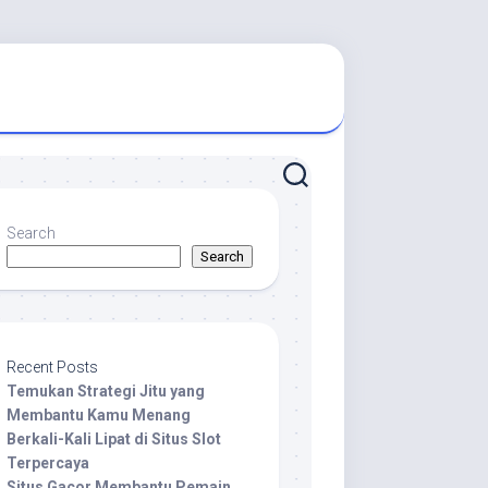
Search
Search
Recent Posts
Temukan Strategi Jitu yang
Membantu Kamu Menang
Berkali-Kali Lipat di Situs Slot
Terpercaya
Situs Gacor Membantu Pemain