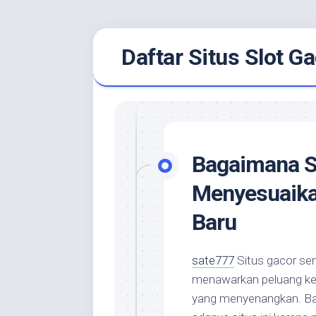
Skip
Daftar Situs Slot G
to
content
Bagaimana Si
Menyesuaikan
Baru
sate777
Situs gacor sem
menawarkan peluang ke
yang menyenangkan. Ba