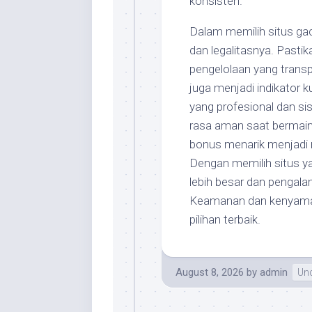
konsisten.
Dalam memilih situs ga
dan legalitasnya. Pastik
pengelolaan yang transpa
juga menjadi indikator k
yang profesional dan s
rasa aman saat bermain.
bonus menarik menjadi n
Dengan memilih situs y
lebih besar dan pengal
Keamanan dan kenyama
pilihan terbaik.
August 8, 2026
by
admin
Unc