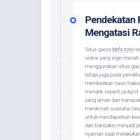
Pendekatan 
Mengatasi R
Situs gacor
bbfs toto
te
online yang ingin merai
menggunakan situs gaco
tetapi juga pada pemilih
memberikan hasil maksi
menarik seperti jackpot
yang aman dan transpar
menikmati suasana tar
untuk mendapatkan keu
dan transaksi menjadi 
nyaman saat melakukan 