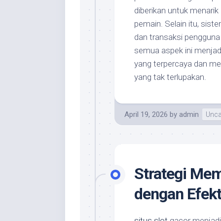
diberikan untuk menari
pemain. Selain itu, sis
dan transaksi pengguna 
semua aspek ini menjadi
yang terpercaya dan m
yang tak terlupakan.
April 19, 2026
by
admin
Unca
Strategi Mem
dengan Efekt
situs slot
gacor menjadi 