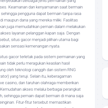
 menyediakan berbagai jenis permainan yang
kses. Keamanan dan kenyamanan saat bermain
a, sehingga pengguna dapat bermain tanpa rasa
adi maupun dana yang mereka miliki. Fasilitas
akan juga memudahkan pemain dalam melakukan
akses layanan pelanggan kapan saja. Dengan
sebut, situs gacor menjadi pilihan utama bagi
asakan sensasi kemenangan nyata.
itus gacor terletak pada sistem permainan yang
ain tidak perlu meragukan keaslian hasil
ung oleh teknologi canggih dan sistem RNG
r) yang teruji. Selain itu, keberagaman
 live casino, dan taruhan olahraga memberikan
as. Kemudahan akses melalui berbagai perangkat
ah, sehingga pemain dapat bermain di mana saja
einginan. Fitur-fitur tersebut memastikan