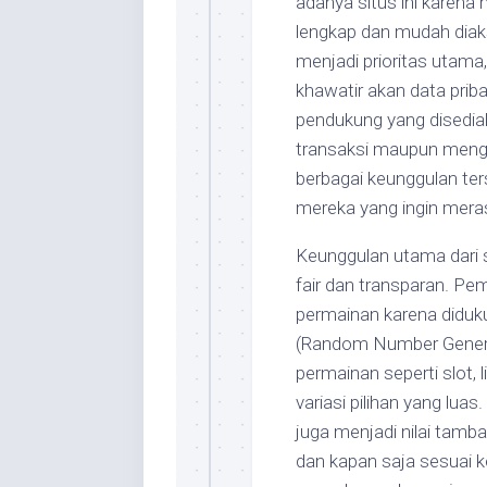
adanya situs ini karena
lengkap dan mudah dia
menjadi prioritas utam
khawatir akan data prib
pendukung yang disedi
transaksi maupun meng
berbagai keunggulan ter
mereka yang ingin mer
Keunggulan utama dari s
fair dan transparan. Pem
permainan karena diduk
(Random Number Generato
permainan seperti slot,
variasi pilihan yang lu
juga menjadi nilai tamb
dan kapan saja sesuai k