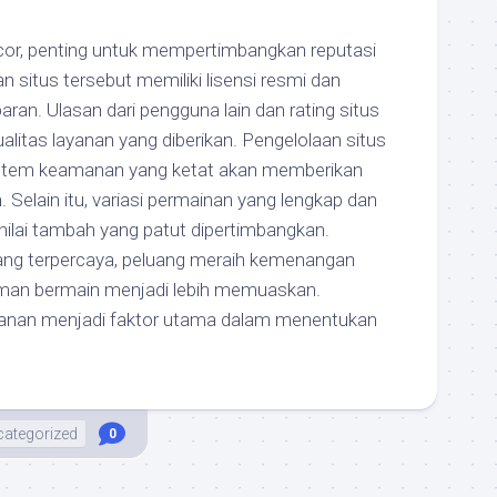
cor, penting untuk mempertimbangkan reputasi
an situs tersebut memiliki lisensi resmi dan
ran. Ulasan dari pengguna lain dan rating situs
ualitas layanan yang diberikan. Pengelolaan situs
istem keamanan yang ketat akan memberikan
 Selain itu, variasi permainan yang lengkap dan
ilai tambah yang patut dipertimbangkan.
ang terpercaya, peluang meraih kemenangan
aman bermain menjadi lebih memuaskan.
nan menjadi faktor utama dalam menentukan
ategorized
0